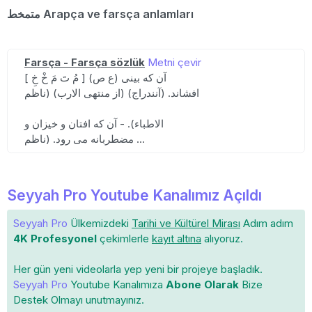
متمخط Arapça ve farsça anlamları
Farsça - Farsça sözlük
Metni çevir
[ مُ تَ مَ خْ خِ ] (ع ص) آن که بینی
افشاند. (آنندراج) (از منتهی الارب) (ناظم
الاطباء). - آن که افتان و خیزان و
مضطربانه می رود. (ناظم ...
Seyyah Pro Youtube Kanalımız Açıldı
Seyyah Pro
Ülkemizdeki
Tarihi ve Kültürel Mirası
Adım adım
4K Profesyonel
çekimlerle
kayıt altına
alıyoruz.
Her gün yeni videolarla yep yeni bir projeye başladık.
Seyyah Pro
Youtube Kanalımıza
Abone Olarak
Bize
Destek Olmayı unutmayınız.