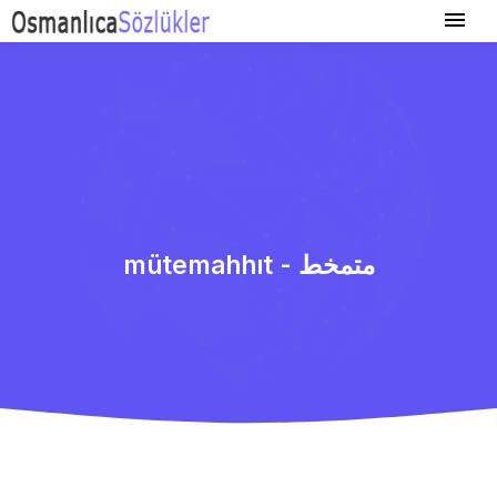
mütemahhıt - متمخط