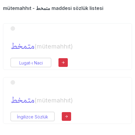
mütemahhıt - متمخط maddesi sözlük listesi
متمخط
(mütemahhıt)
Lugat-ı Naci
متمخط
(mütemahhıt)
İngilizce Sözlük