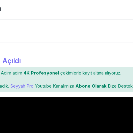
si
 Açıldı
Adım adım
4K Profesyonel
çekimlerle
kayıt altına
alıyoruz.
ladık.
Seyyah Pro
Youtube Kanalımıza
Abone Olarak
Bize Destek 