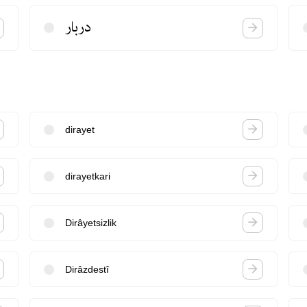
دربار
dirayet
dirayetkari
Dirâyetsizlik
Dirâzdestî