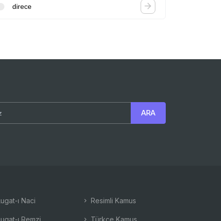
direce
ugat-ı Naci
Resimli Kamus
ugat-ı Remzi
Türkçe Kamus