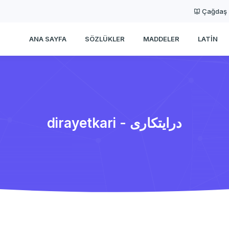
Çağdaş
ANA SAYFA
SÖZLÜKLER
MADDELER
LATIN
dirayetkari - درایتكاری