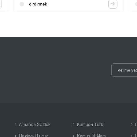
dirdirmek
Almanca Sözlük
Kamus-ı Türki
L
Hazine-i Lugat
Kamus'ul Alam
L