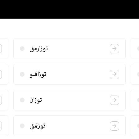
توزارمق
توزاقلو
توزان
توزتمق