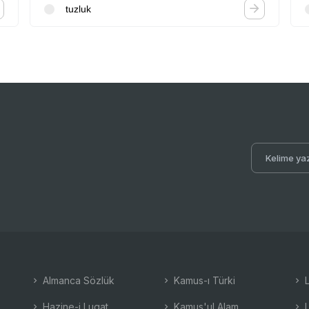
tuzluk
Almanca Sözlük
Kamus-ı Türki
L
Hazine-i Lugat
Kamus'ul Alam
L