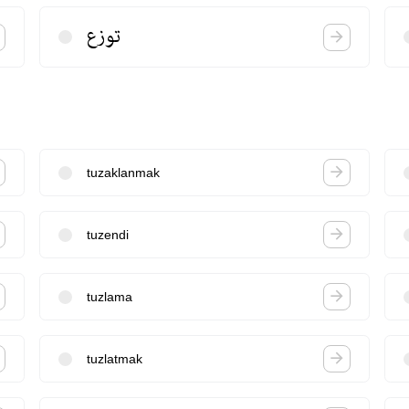
توزع
tuzaklanmak
tuzendi
tuzlama
tuzlatmak