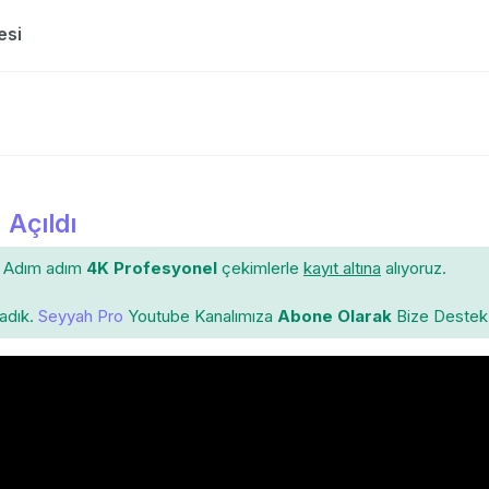
istesi
 Açıldı
Adım adım
4K Profesyonel
çekimlerle
kayıt altına
alıyoruz.
ladık.
Seyyah Pro
Youtube Kanalımıza
Abone Olarak
Bize Destek 