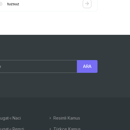
tuzsuz
ugat-ı Naci
Resimli Kamus
ugat-ı Remzi
Türkçe Kamus