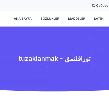
Çağdaş
ANA SAYFA
SÖZLÜKLER
MADDELER
LATIN
tuzaklanmak - توزاقلنمق