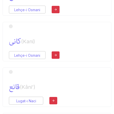
Lehçe-i Osmani
كانی
(Kani)
Lehçe-i Osmani
قانع
(Kâni')
Lugat-ı Naci