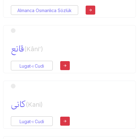
Almanca Osmanlıca Sözlük
قانع
(Kâni')
Lugat-ı Cudi
كانی
(Kani)
Lugat-ı Cudi