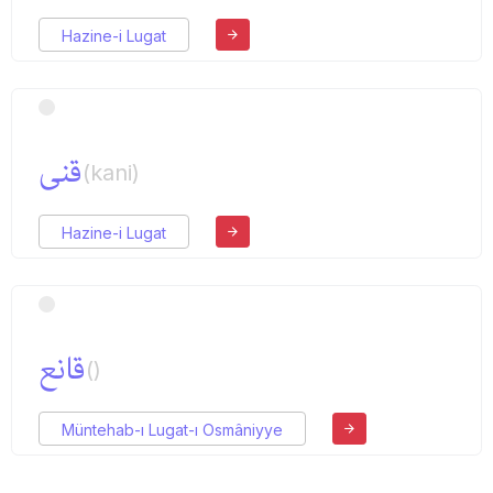
Hazine-i Lugat
قنی
(kani)
Hazine-i Lugat
قانع
()
Müntehab-ı Lugat-ı Osmâniyye