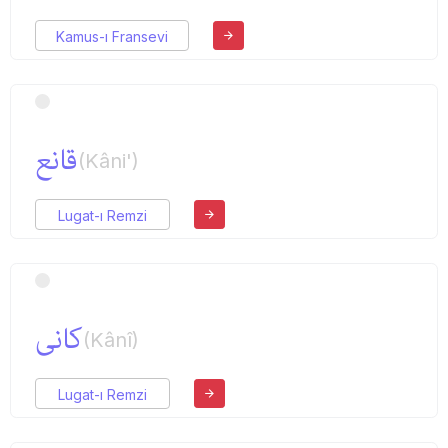
Kamus-ı Fransevi
قانع
(Kâni')
Lugat-ı Remzi
كانی
(Kânî)
Lugat-ı Remzi