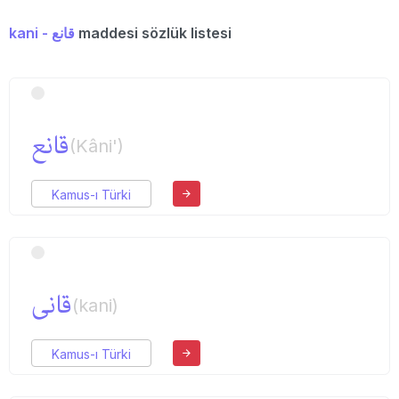
kani - قانع
maddesi sözlük listesi
قانع
(Kâni')
Kamus-ı Türki
قانی
(kani)
Kamus-ı Türki