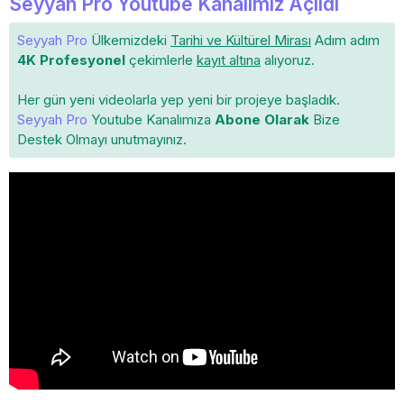
Seyyah Pro Youtube Kanalımız Açıldı
Seyyah Pro
Ülkemizdeki
Tarihi ve Kültürel Mirası
Adım adım
4K Profesyonel
çekimlerle
kayıt altına
alıyoruz.
Her gün yeni videolarla yep yeni bir projeye başladık.
Seyyah Pro
Youtube Kanalımıza
Abone Olarak
Bize
Destek Olmayı unutmayınız.