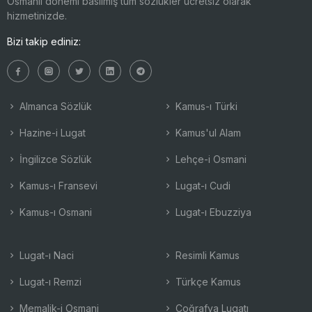
Osmanlı dönemi basılmış tüm sözlükler ücretsiz olarak
hizmetinizde.
Bizi takip ediniz:
Almanca Sözlük
Kamus-ı Türki
Hazine-i Lugat
Kamus'ul Alam
İngilizce Sözlük
Lehçe-i Osmani
Kamus-ı Fransevi
Lugat-ı Cudi
Kamus-ı Osmani
Lugat-ı Ebuzziya
Lugat-ı Naci
Resimli Kamus
Lugat-ı Remzi
Türkçe Kamus
Memalik-i Osmani
Coğrafya Lugatı