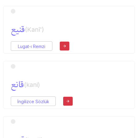
قنیع
(Kanî')
Lugat-ı Remzi
قانع
(kani)
İngilizce Sözlük