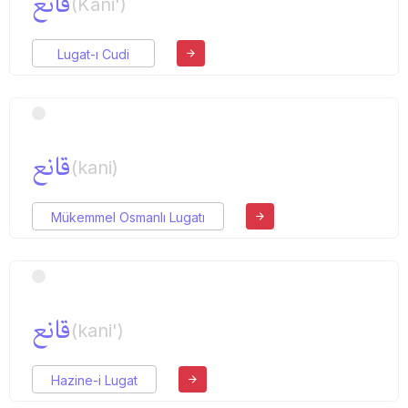
قانع
(Kâni')
Lugat-ı Cudi
قانع
(kani)
Mükemmel Osmanlı Lugatı
قانع
(kani')
Hazine-i Lugat