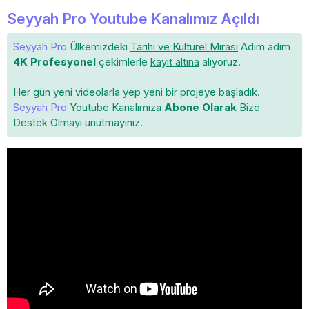
Seyyah Pro Youtube Kanalımız Açıldı
Seyyah Pro
Ülkemizdeki
Tarihi ve Kültürel Mirası
Adım adım
4K Profesyonel
çekimlerle
kayıt altına
alıyoruz.
Her gün yeni videolarla yep yeni bir projeye başladık.
Seyyah Pro
Youtube Kanalımıza
Abone Olarak
Bize
Destek Olmayı unutmayınız.