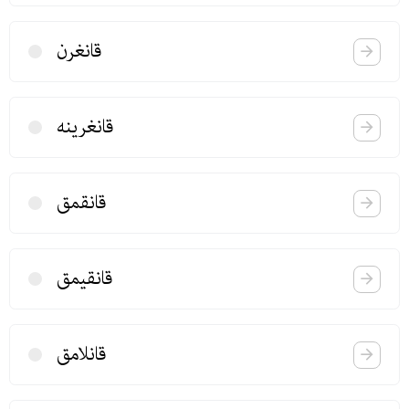
قانغرن
قانغرینه
قانقمق
قانقیمق
قانلامق