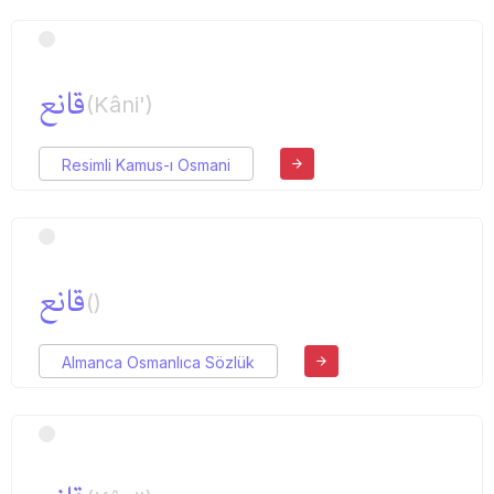
قانع
(Kâni')
Resimli Kamus-ı Osmani
قانع
()
Almanca Osmanlıca Sözlük