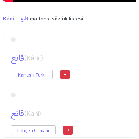
Kâni' - قانع
maddesi sözlük listesi
قانع
(Kâni')
Kamus-ı Türki
قانع
(Kani)
Lehçe-i Osmani