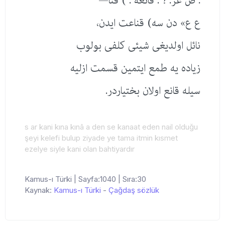
. ص عر. ؟ : قانعه . ) قنا—
ع ع» دن سه) قناعت ایدن،
نائل اولدیغی شیئی كلفی بولوب
زیاده یه طمع ایتمین قسمت ازلیه
سیله قانع اولان بختیاردر.
s ar kani kına kınâ a den se kanaat eden nail olduğu
şeyi kelefi bulup ziyade ye tama itmin kısmet
ezelye siyle kani olan bahtiyardır
Kamus-ı Türki | Sayfa:1040 | Sıra:30
Kaynak:
Kamus-ı Türki
-
Çağdaş sözlük