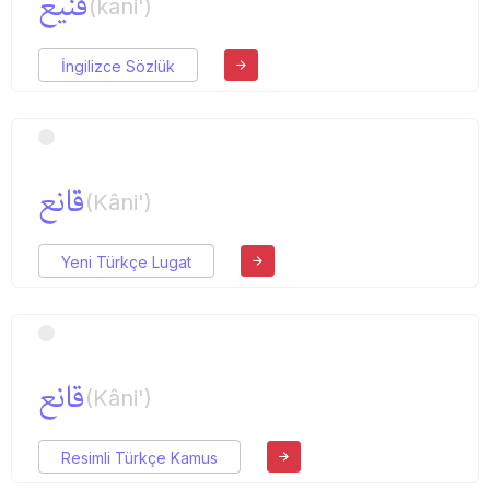
قنیع
(kani')
İngilizce Sözlük
قانع
(Kâni')
Yeni Türkçe Lugat
قانع
(Kâni')
Resimli Türkçe Kamus