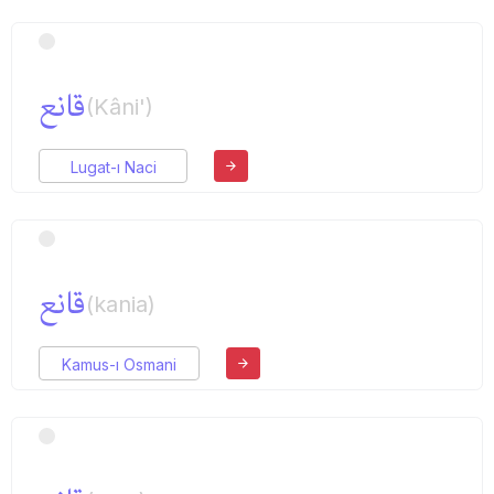
قانع
(Kâni')
Lugat-ı Naci
قانع
(kania)
Kamus-ı Osmani