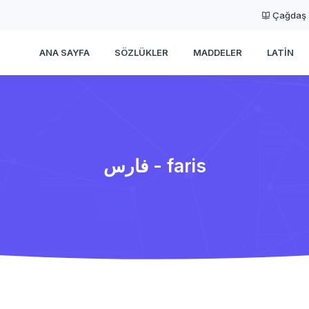
Çağdaş
ANA SAYFA
SÖZLÜKLER
MADDELER
LATIN
فارس - faris