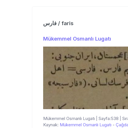
فارس / faris
Mükemmel Osmanlı Lugatı
Mükemmel Osmanlı Lugatı | Sayfa:538 | Sır
Kaynak:
Mükemmel Osmanlı Lugatı
-
Çağda