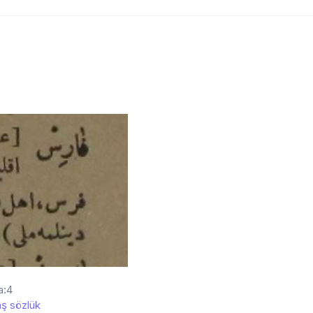
a:4
ş sözlük