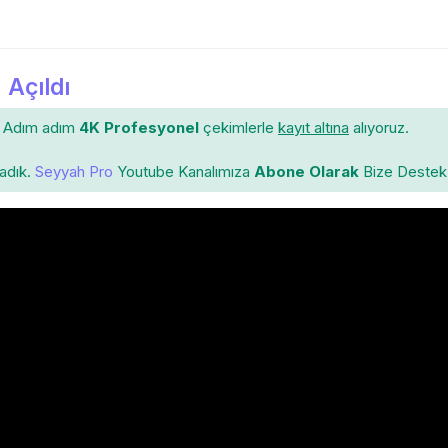
 Açıldı
Adım adım
4K Profesyonel
çekimlerle
kayıt altına
alıyoruz.
ladık.
Seyyah Pro
Youtube Kanalımıza
Abone Olarak
Bize Destek 