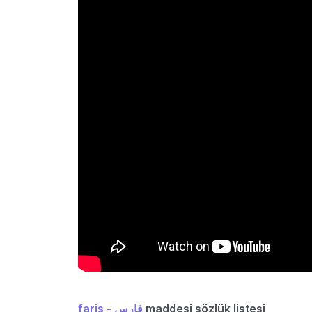
faris - فارس
maddesi sözlük listesi