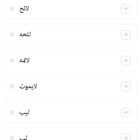
لائح
لئحه
لائمه
لا‌یموت
لیب
لب