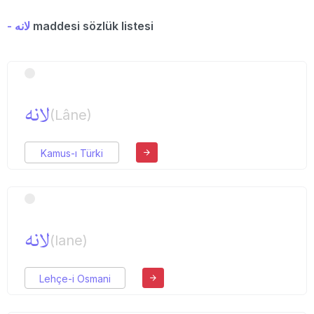
- لانه
maddesi sözlük listesi
لانه
(Lâne)
Kamus-ı Türki
لانه
(lane)
Lehçe-i Osmani