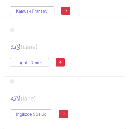
Kamus-ı Fransevi
لانه
(Lâne)
Lugat-ı Remzi
لانه
(lane)
İngilizce Sözlük