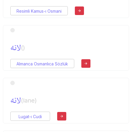
Resimli Kamus-ı Osmani
لانه
()
Almanca Osmanlıca Sözlük
لانه
(lane)
Lugat-ı Cudi