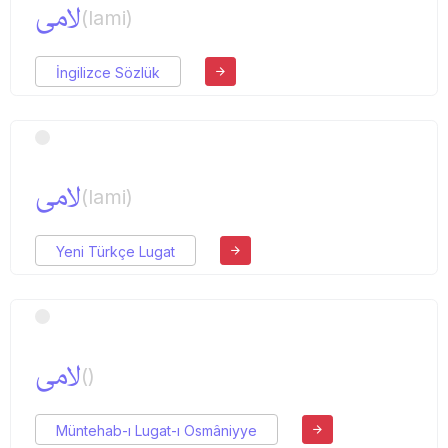
لامی
(lami)
İngilizce Sözlük
لامی
(lami)
Yeni Türkçe Lugat
لامی
()
Müntehab-ı Lugat-ı Osmâniyye