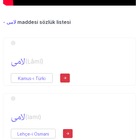
- لامی
maddesi sözlük listesi
لامی
(Lâmî)
Kamus-ı Türki
لامی
(lami)
Lehçe-i Osmani