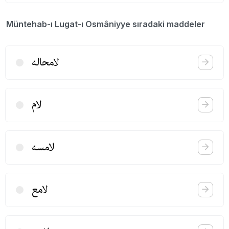
Müntehab-ı Lugat-ı Osmâniyye sıradaki maddeler
لامحاله
لام
لامسه
لامع