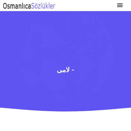
لامی -