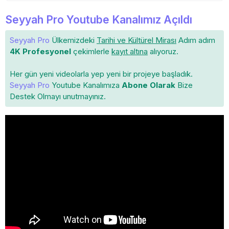
Seyyah Pro Youtube Kanalımız Açıldı
Seyyah Pro
Ülkemizdeki
Tarihi ve Kültürel Mirası
Adım adım
4K Profesyonel
çekimlerle
kayıt altına
alıyoruz.
Her gün yeni videolarla yep yeni bir projeye başladık.
Seyyah Pro
Youtube Kanalımıza
Abone Olarak
Bize
Destek Olmayı unutmayınız.