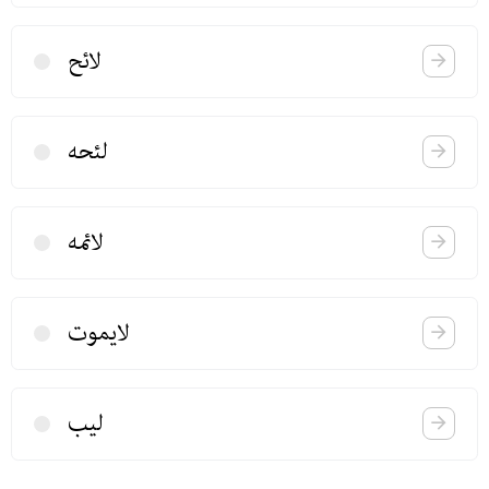
لائح
لئحه
لائمه
لا‌یموت
لیب