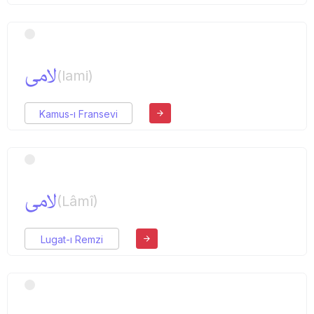
لامی
(lami)
Kamus-ı Fransevi
لامی
(Lâmî)
Lugat-ı Remzi