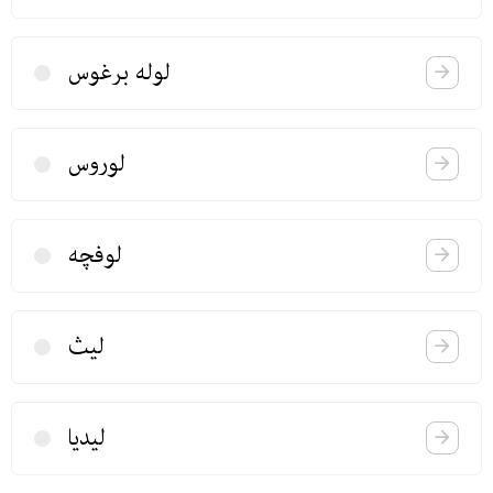
لوله برغوس
لوروس
لوفچه
لیث
لیدیا