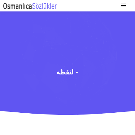
لنقظه -