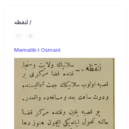
لنقظه /
Memalik-i Osmani