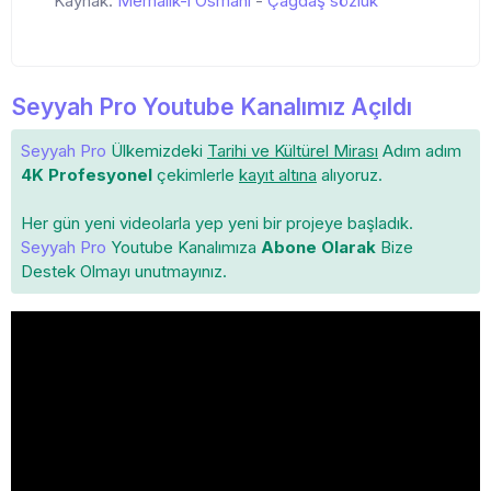
Kaynak:
Memalik-i Osmani
-
Çağdaş sözlük
Seyyah Pro Youtube Kanalımız Açıldı
Seyyah Pro
Ülkemizdeki
Tarihi ve Kültürel Mirası
Adım adım
4K Profesyonel
çekimlerle
kayıt altına
alıyoruz.
Her gün yeni videolarla yep yeni bir projeye başladık.
Seyyah Pro
Youtube Kanalımıza
Abone Olarak
Bize
Destek Olmayı unutmayınız.