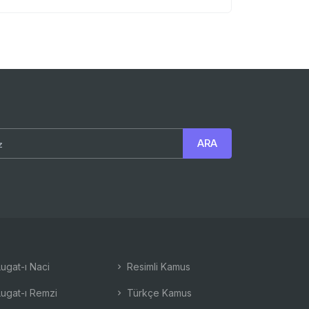
ugat-ı Naci
Resimli Kamus
ugat-ı Remzi
Türkçe Kamus