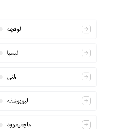
لوفچه
لیسیا
لمنی
لیوبوشقه
ماچقیقووه