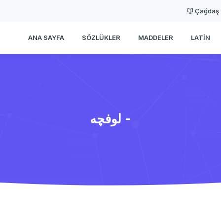
Çağdaş
ANA SAYFA
SÖZLÜKLER
MADDELER
LATIN
لوفچه -