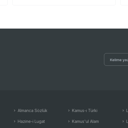
Almanca Sözlük
Kamus-ı Türki
L
Hazine-i Lugat
Kamus'ul Alam
L