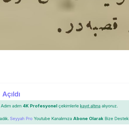
 Açıldı
Adım adım
4K Profesyonel
çekimlerle
kayıt altına
alıyoruz.
ladık.
Seyyah Pro
Youtube Kanalımıza
Abone Olarak
Bize Destek 