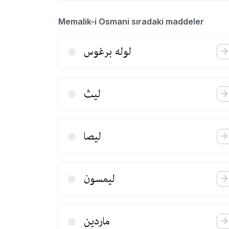
Memalik-i Osmani sıradaki maddeler
لوله برغوس
لیث
لیصا
لیمسون
ماردین