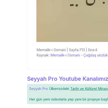
Memalik-i Osmani | Sayfa:713 | Sıra:4
Kaynak:
Memalik-i Osmani
-
Çağdaş sözlük
Seyyah Pro Youtube Kanalımız
Seyyah Pro
Ülkemizdeki
Tarihi ve Kültürel Mirası
Her gün yeni videolarla yep yeni bir projeye baş