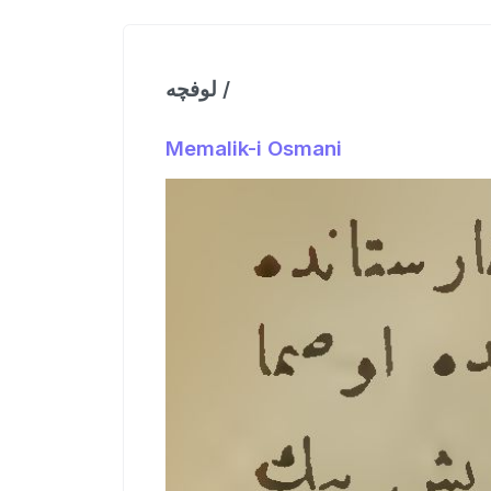
لوفچه /
Memalik-i Osmani