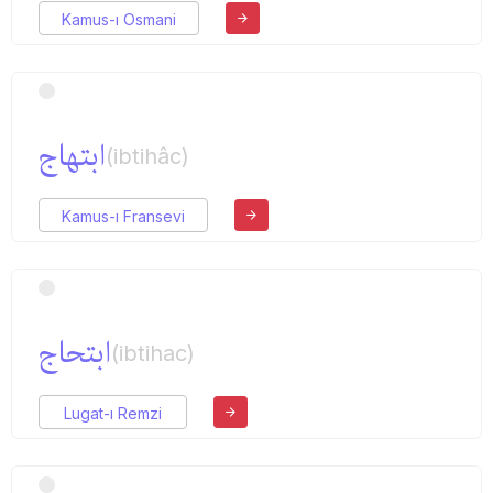
Kamus-ı Osmani
ابتهاج
(ibtihâc)
Kamus-ı Fransevi
ابتحاج
(ibtihac)
Lugat-ı Remzi