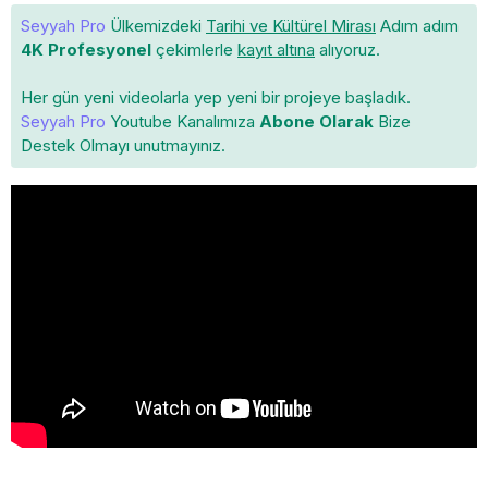
Seyyah Pro
Ülkemizdeki
Tarihi ve Kültürel Mirası
Adım adım
4K Profesyonel
çekimlerle
kayıt altına
alıyoruz.
Her gün yeni videolarla yep yeni bir projeye başladık.
Seyyah Pro
Youtube Kanalımıza
Abone Olarak
Bize
Destek Olmayı unutmayınız.