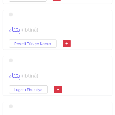
ابتناء
(ibtinâ)
Resimli Türkçe Kamus
ابتناء
(ibtinâ)
Lugat-ı Ebuzziya