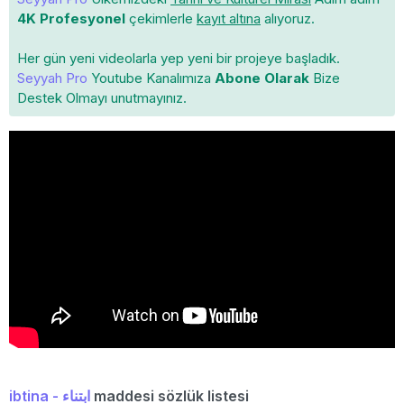
4K Profesyonel
çekimlerle
kayıt altına
alıyoruz.
Her gün yeni videolarla yep yeni bir projeye başladık.
Seyyah Pro
Youtube Kanalımıza
Abone Olarak
Bize
Destek Olmayı unutmayınız.
ibtina - ابتناء
maddesi sözlük listesi