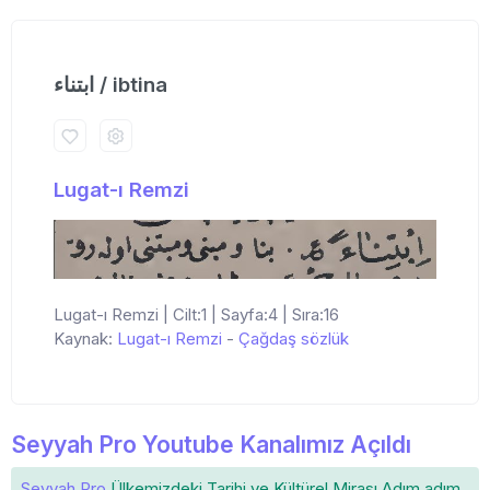
ابتناء / ibtina
Lugat-ı Remzi
Lugat-ı Remzi | Cilt:1 | Sayfa:4 | Sıra:16
Kaynak:
Lugat-ı Remzi
-
Çağdaş sözlük
Seyyah Pro Youtube Kanalımız Açıldı
Seyyah Pro
Ülkemizdeki
Tarihi ve Kültürel Mirası
Adım adım