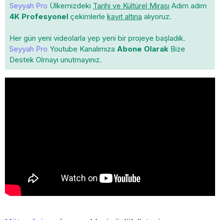
Seyyah Pro
Ülkemizdeki
Tarihi ve Kültürel Mirası
Adım adım
4K Profesyonel
çekimlerle
kayıt altına
alıyoruz.
Her gün yeni videolarla yep yeni bir projeye başladık.
Seyyah Pro
Youtube Kanalımıza
Abone Olarak
Bize
Destek Olmayı unutmayınız.