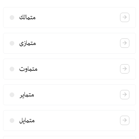
متمالك
متمازی
متماوت
متمایر
متمایل