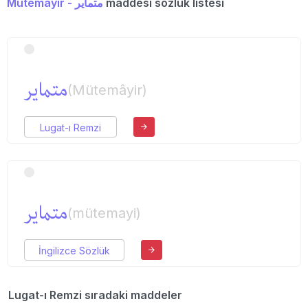
Mütemâyir - متمایر
maddesi sözlük listesi
متمایر
(Mütemâyir)
Lugat-ı Remzi
متمایر
(mütemayi)
İngilizce Sözlük
Lugat-ı Remzi sıradaki maddeler