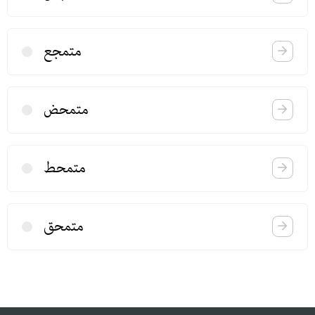
متمجع
متمحض
متمحط
متمحق