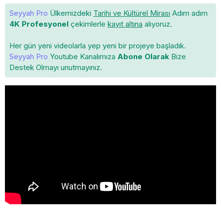
Seyyah Pro
Ülkemizdeki
Tarihi ve Kültürel Mirası
Adım adım
4K Profesyonel
çekimlerle
kayıt altına
alıyoruz.
Her gün yeni videolarla yep yeni bir projeye başladık.
Seyyah Pro
Youtube Kanalımıza
Abone Olarak
Bize
Destek Olmayı unutmayınız.