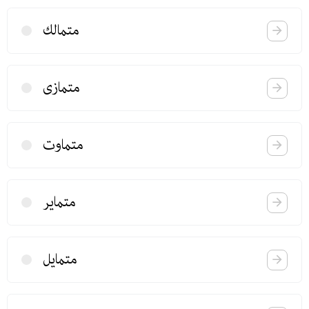
متمالك
متمازی
متماوت
متمایر
متمایل