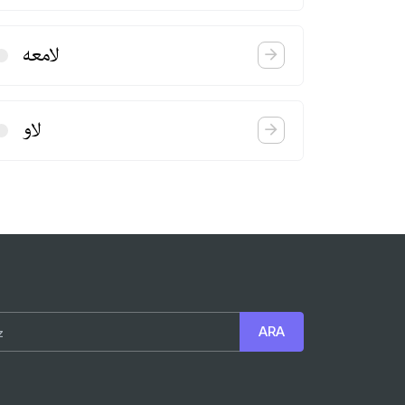
لامعه
لاو