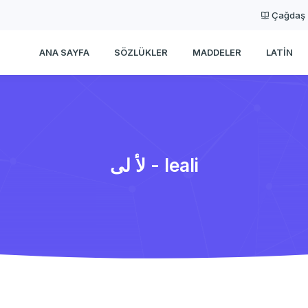
Çağdaş
ANA SAYFA
SÖZLÜKLER
MADDELER
LATIN
لأ لی - leali