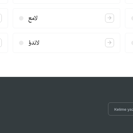
لامع
لاندؤ