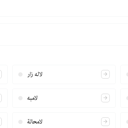
لاله زار
لامبه
لامحالة