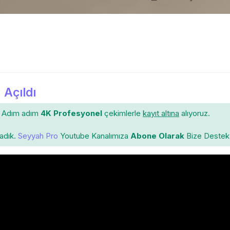
 Açıldı
Adım adım
4K Profesyonel
çekimlerle
kayıt altına
alıyoruz.
ladık.
Seyyah Pro
Youtube Kanalımıza
Abone Olarak
Bize Destek 