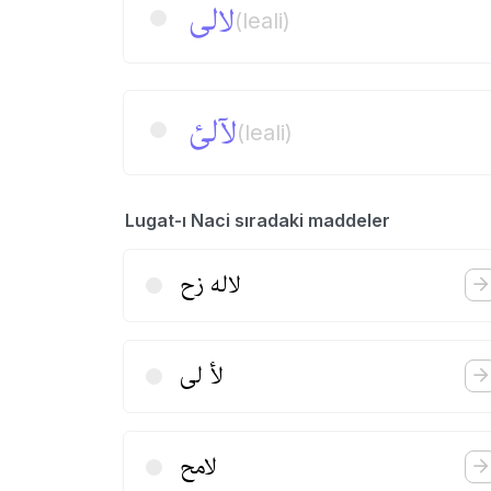
لالی
(leali)
لآلئ
(leali)
Lugat-ı Naci sıradaki maddeler
لاله زح
لأ لی
لامح