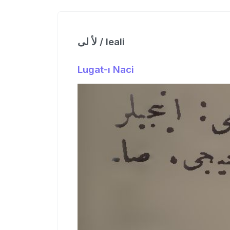
لأ لی / leali
Lugat-ı Naci