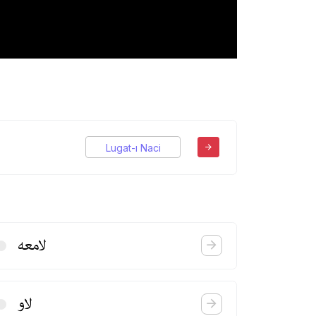
Lugat-ı Naci
لامعه
لاو