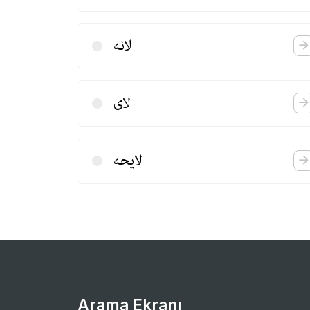
لانه
لای
لایحه
Arama Ekranı