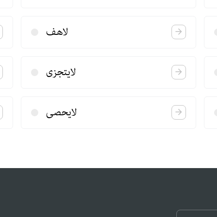
لاهف
لایتجزی
لایحصی