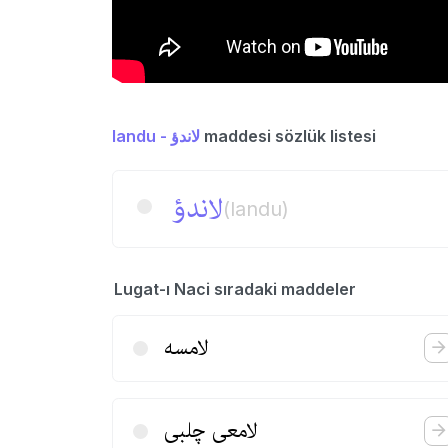
landu - لاندؤ
maddesi sözlük listesi
لاندؤ
(landu)
Lugat-ı Naci sıradaki maddeler
لامسه
لامعی چلبی