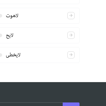
لاهوت
لایح
لایخطی