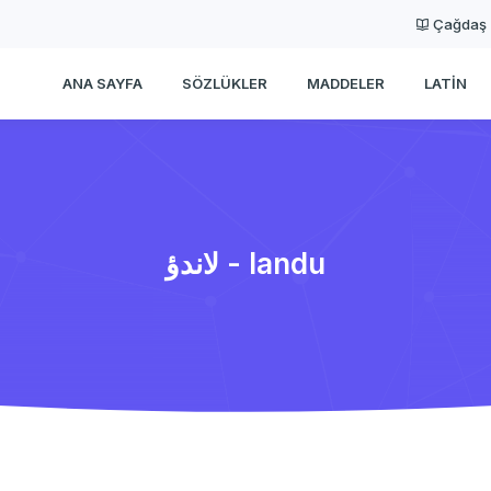
Çağdaş
ANA SAYFA
SÖZLÜKLER
MADDELER
LATIN
لاندؤ - landu