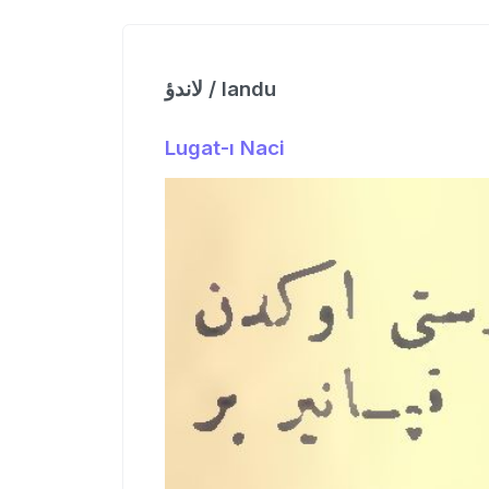
لاندؤ / landu
Lugat-ı Naci