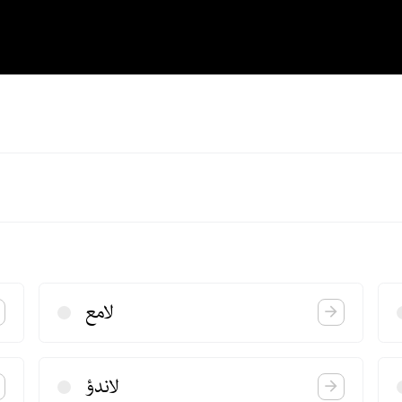
لامع
لاندؤ