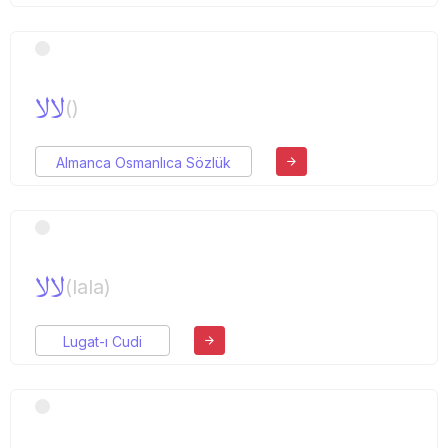
لالا
()
Almanca Osmanlıca Sözlük
لالا
(lala)
Lugat-ı Cudi