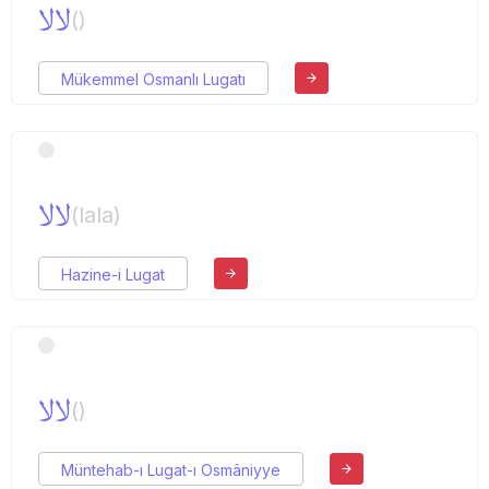
لالا
()
Mükemmel Osmanlı Lugatı
لالا
(lala)
Hazine-i Lugat
لالا
()
Müntehab-ı Lugat-ı Osmâniyye