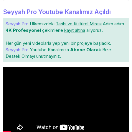
Seyyah Pro Youtube Kanalımız Açıldı
Seyyah Pro
Ülkemizdeki
Tarihi ve Kültürel Mirası
Adım adım
4K Profesyonel
çekimlerle
kayıt altına
alıyoruz.
Her gün yeni videolarla yep yeni bir projeye başladık.
Seyyah Pro
Youtube Kanalımıza
Abone Olarak
Bize
Destek Olmayı unutmayınız.