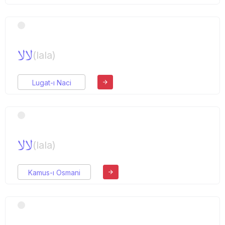
لالا
(lala)
Lugat-ı Naci
لالا
(lala)
Kamus-ı Osmani