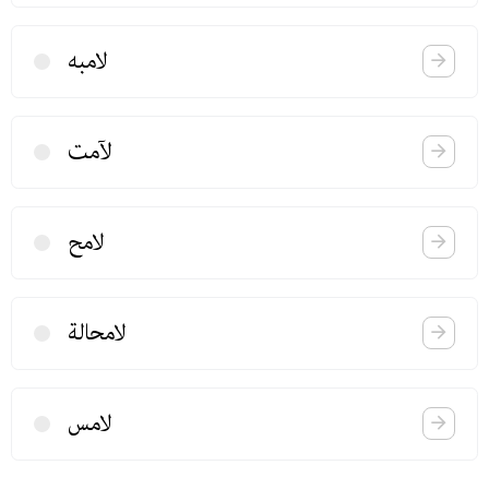
لامبه
لآمت
لامح
لامحالة
لامس