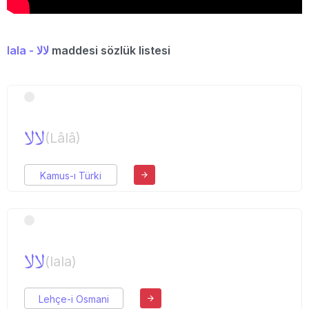
lala - لالا
maddesi sözlük listesi
لالا
(Lâlâ)
Kamus-ı Türki
لالا
(lala)
Lehçe-i Osmani