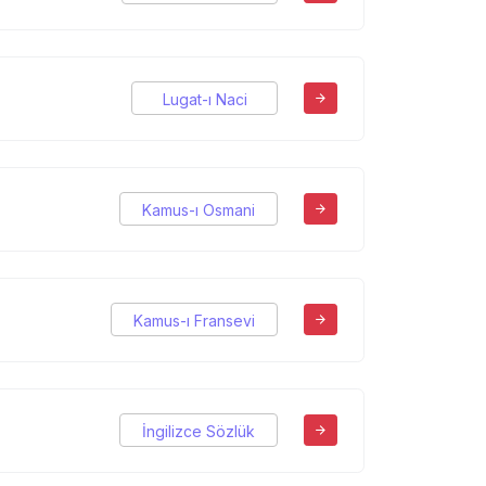
Lugat-ı Naci
Kamus-ı Osmani
Kamus-ı Fransevi
İngilizce Sözlük