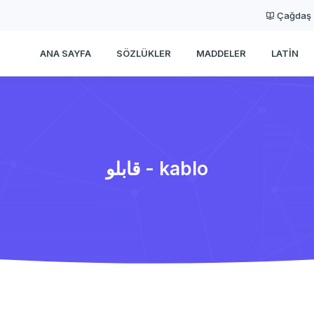
Çağdaş
ANA SAYFA
SÖZLÜKLER
MADDELER
LATIN
قابلو - kablo