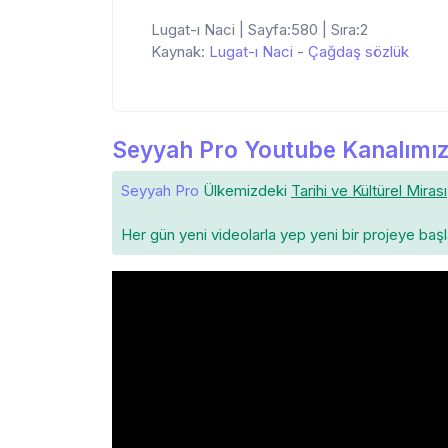
Lugat-ı Naci | Sayfa:580 | Sıra:2
Kaynak:
Lugat-ı Naci
-
Çağdaş sözlük
Seyyah Pro Youtube Kanalımız
Seyyah Pro
Ülkemizdeki
Tarihi ve Kültürel Mirası
Her gün yeni videolarla yep yeni bir projeye baş