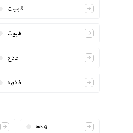
قابلیات
قاپوت
قادح
قاذوره
bukağı