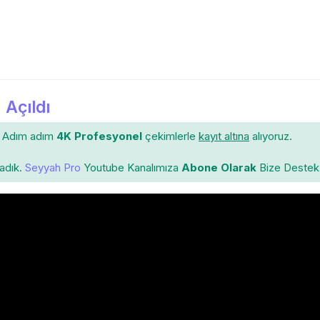
 Açıldı
Adım adım
4K Profesyonel
çekimlerle
kayıt altına
alıyoruz.
ladık.
Seyyah Pro
Youtube Kanalımıza
Abone Olarak
Bize Destek 