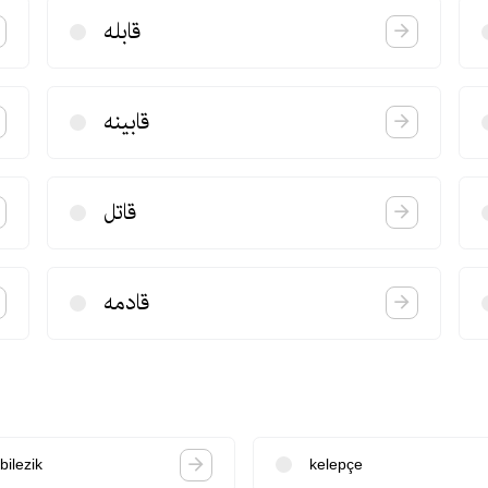
قابله
قابینه
قاتل
قادمه
bilezik
kelepçe