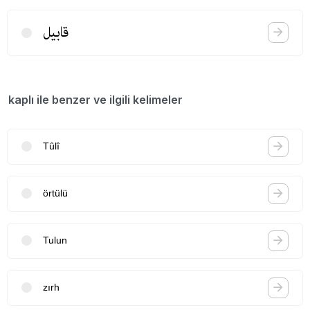
قابیل
kaplı ile benzer ve ilgili kelimeler
Tûlî
örtülü
Tulun
zırh