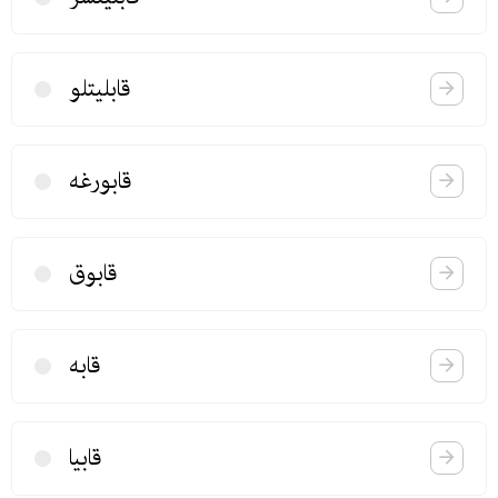
قابلیتلو
قابورغه
قابوق
قابه
قابیا