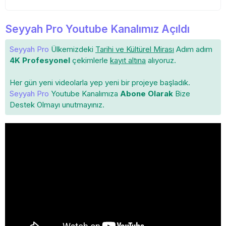
Seyyah Pro Youtube Kanalımız Açıldı
Seyyah Pro
Ülkemizdeki
Tarihi ve Kültürel Mirası
Adım adım
4K Profesyonel
çekimlerle
kayıt altına
alıyoruz.
Her gün yeni videolarla yep yeni bir projeye başladık.
Seyyah Pro
Youtube Kanalımıza
Abone Olarak
Bize
Destek Olmayı unutmayınız.