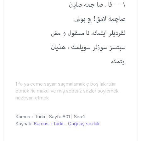
١ — فا . صا جمه صایان
صاچمه لامق! چ بوش
لقردیلر ایتمك، نا ممقول و مش
سبتسز سوزلر سویلمك ، هذیان
ایتمك.
1 fa ya ceme sayan saçmalamak ç boş lakırtılar
etmek na makul ve mış sebtsiz sözler söylemek
hezeyan etmek
Kamus-ı Türki | Sayfa:801 | Sıra:2
Kaynak:
Kamus-ı Türki
-
Çağdaş sözlük