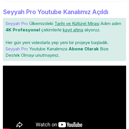
Seyyah Pro Youtube Kanalımız Açıldı
Seyyah Pro
Ülkemizdeki
Tarihi ve Kültürel Mirası
Adım adım
4K Profesyonel
çekimlerle
kayıt altına
alıyoruz.
Her gün yeni videolarla yep yeni bir projeye başladık.
Seyyah Pro
Youtube Kanalımıza
Abone Olarak
Bize
Destek Olmayı unutmayınız.