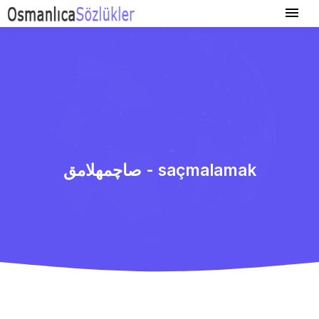
صاچمهلامق - saçmalamak