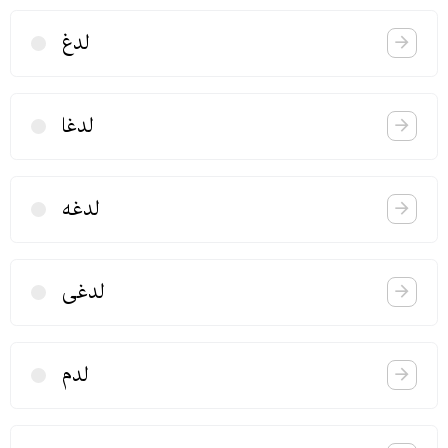
لدغ
لدغا
لدغه
لدغی
لدم