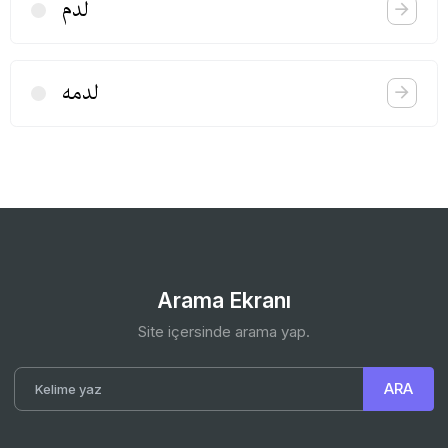
لدم
لدمه
Arama Ekranı
Site içersinde arama yap.