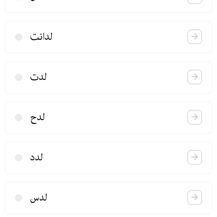
لدانت
لدت
لدح
لدد
لدس