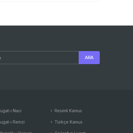
ugat-ı Naci
Resimli Kamus
ugat-ı Remzi
Türkçe Kamus