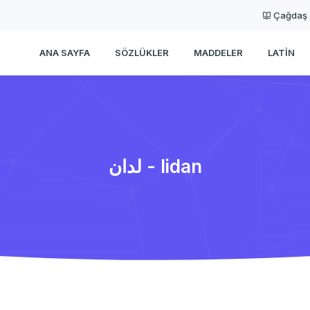
Çağdaş
ANA SAYFA
SÖZLÜKLER
MADDELER
LATIN
لدان - lidan