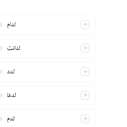
لدام
لدانت
لدد
لدغا
لدم