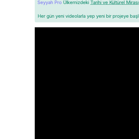
Seyyah Pro
Ülkemizdeki
Tarihi ve Kültürel Mirası
Her gün yeni videolarla yep yeni bir projeye baş