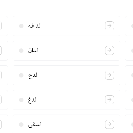
لداغه
لدان
لدح
لدغ
لدغی