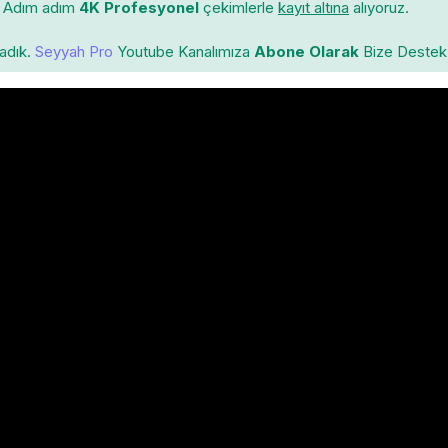
Adım adım
4K Profesyonel
çekimlerle
kayıt altına
alıyoruz.
ladık.
Seyyah Pro
Youtube Kanalımıza
Abone Olarak
Bize Destek 