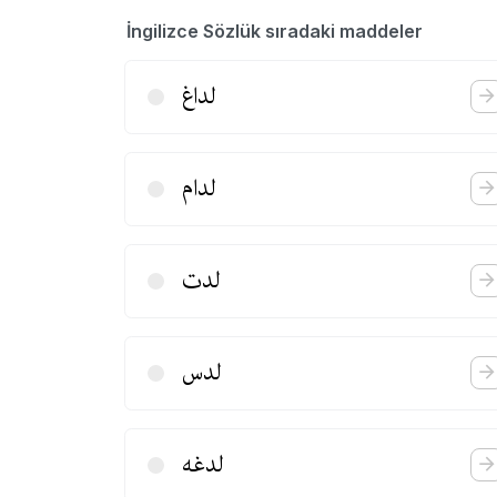
İngilizce Sözlük sıradaki maddeler
لداغ
لدام
لدت
لدس
لدغه