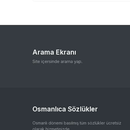
Arama Ekranı
Site içersinde arama yap.
Osmanlıca Sözlükler
Osmanlı dönemi basılmış tüm sözlükler ücretsiz
olarak hizmetinizde.