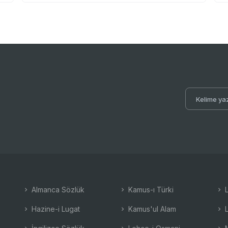
Almanca Sözlük
Kamus-ı Türki
L
Hazine-i Lugat
Kamus'ul Alam
L