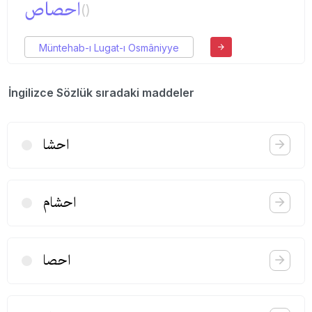
احصاص
()
Müntehab-ı Lugat-ı Osmâniyye
İngilizce Sözlük sıradaki maddeler
احشا
احشام
احصا