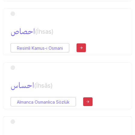
احصاص
(İhsas)
Resimli Kamus-ı Osmani
احساس
(İhsâs)
Almanca Osmanlıca Sözlük