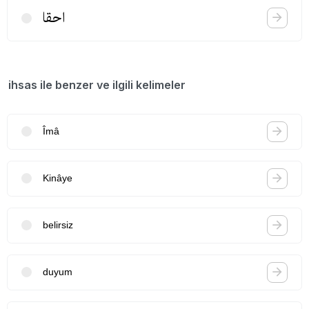
احقا
ihsas ile benzer ve ilgili kelimeler
Îmâ
Kinâye
belirsiz
duyum