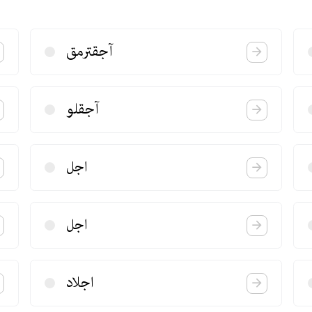
آجقترمق
آجقلو
اجل
اجل
اجلاد