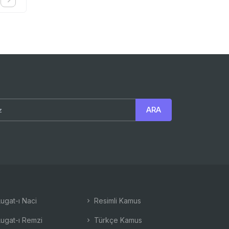
ugat-ı Naci
Resimli Kamus
ugat-ı Remzi
Türkçe Kamus