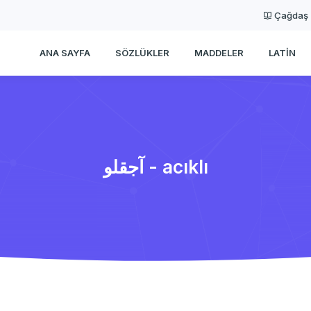
Çağdaş
ANA SAYFA
SÖZLÜKLER
MADDELER
LATIN
آجقلو - acıklı