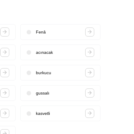
Fenâ
acınacak
burkucu
gussalı
kasvetli