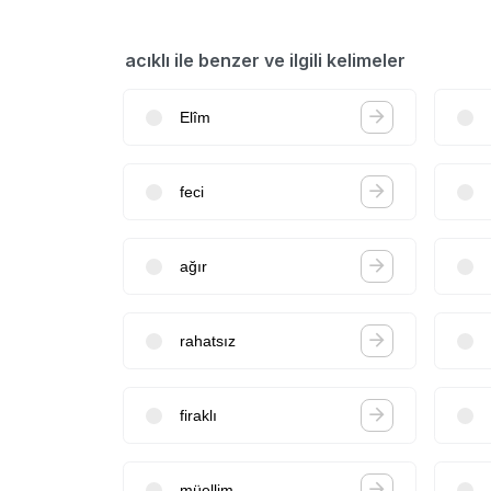
acıklı ile benzer ve ilgili kelimeler
Elîm
feci
ağır
rahatsız
firaklı
müellim