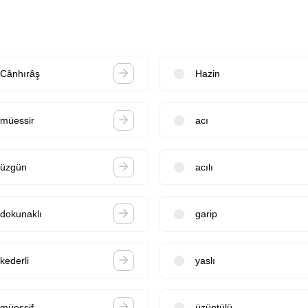
Cânhırâş
Hazin
müessir
acı
üzgün
acılı
dokunaklı
garip
kederli
yaslı
müessif
üzüntülü