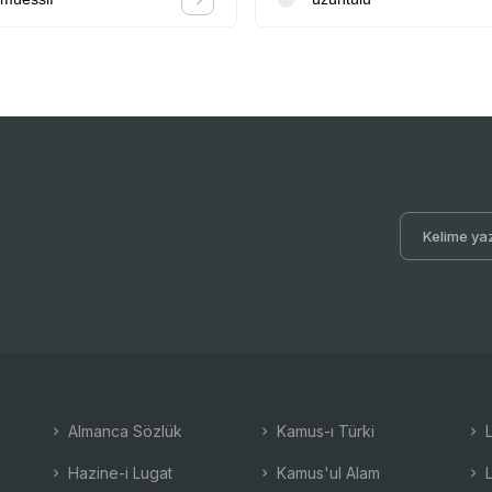
Almanca Sözlük
Kamus-ı Türki
L
Hazine-i Lugat
Kamus'ul Alam
L