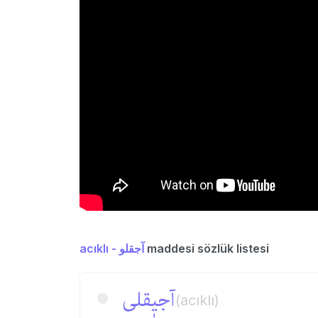
acıklı - آجقلو
maddesi sözlük listesi
آجیٖقلی
(acıklı)