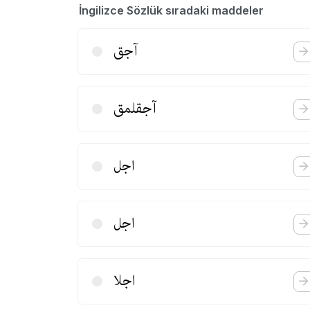
İngilizce Sözlük sıradaki maddeler
آجق
آجقلمق
اجل
اجل
اجلا