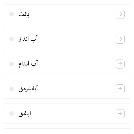
ابانت
آب انداز
آب اندام
آباندرمق
ابانمق