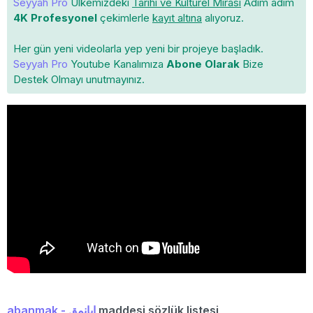
Seyyah Pro
Ülkemizdeki
Tarihi ve Kültürel Mirası
Adım adım
4K Profesyonel
çekimlerle
kayıt altına
alıyoruz.
Her gün yeni videolarla yep yeni bir projeye başladık.
Seyyah Pro
Youtube Kanalımıza
Abone Olarak
Bize
Destek Olmayı unutmayınız.
abanmak - ابانمق
maddesi sözlük listesi