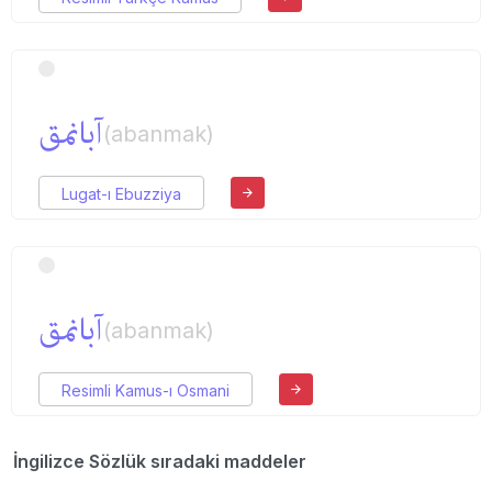
آبانمق
(abanmak)
Lugat-ı Ebuzziya
آبانمق
(abanmak)
Resimli Kamus-ı Osmani
İngilizce Sözlük sıradaki maddeler