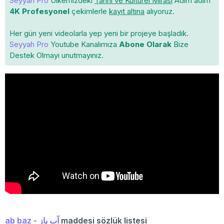
Seyyah Pro
Ülkemizdeki
Tarihi ve Kültürel Mirası
Adım adım
4K Profesyonel
çekimlerle
kayıt altına
alıyoruz.
Her gün yeni videolarla yep yeni bir projeye başladık.
Seyyah Pro
Youtube Kanalımıza
Abone Olarak
Bize
Destek Olmayı unutmayınız.
ab baz - آب باز
maddesi sözlük listesi