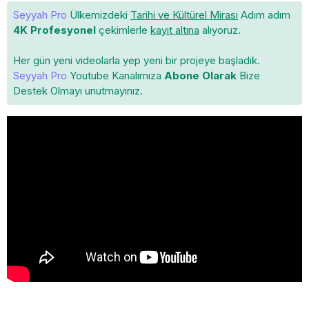
Seyyah Pro
Ülkemizdeki
Tarihi ve Kültürel Mirası
Adım adım
4K Profesyonel
çekimlerle
kayıt altına
alıyoruz.
Her gün yeni videolarla yep yeni bir projeye başladık.
Seyyah Pro
Youtube Kanalımıza
Abone Olarak
Bize
Destek Olmayı unutmayınız.