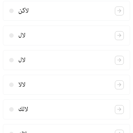
لاكن
لال
لال
لالا
لالك