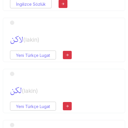
İngilizce Sözlük
لاكن
(lakin)
Yeni Türkçe Lugat
لكن
(lakin)
Yeni Türkçe Lugat