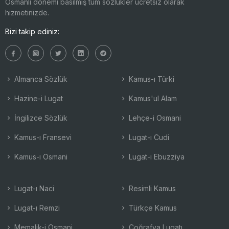
Osmanlı dönemi basılmış tüm sözlükler ücretsiz olarak
hizmetinizde.
Bizi takip ediniz:
Almanca Sözlük
Kamus-ı Türki
Hazine-i Lugat
Kamus'ul Alam
İngilizce Sözlük
Lehçe-i Osmani
Kamus-ı Fransevi
Lugat-ı Cudi
Kamus-ı Osmani
Lugat-ı Ebuzziya
Lugat-ı Naci
Resimli Kamus
Lugat-ı Remzi
Türkçe Kamus
Memalik-i Osmani
Coğrafya Lugatı