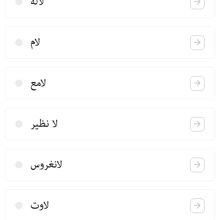
لاله
لام
لامع
لا نظیر
لانغروس
لاوت