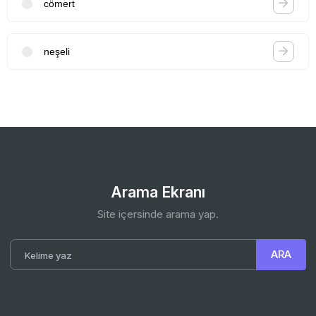
cömert
neşeli
Arama Ekranı
Site içersinde arama yap.