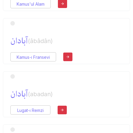
Kamus'ul Alam
آبادان
(âbâdân)
Kamus-ı Fransevi
آبادان
(abadan)
Lugat-ı Remzi