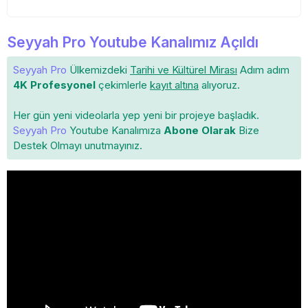
Seyyah Pro Youtube Kanalımız Açıldı
Seyyah Pro
Ülkemizdeki
Tarihi ve Kültürel Mirası
Adım adım
4K Profesyonel
çekimlerle
kayıt altına
alıyoruz.
Her gün yeni videolarla yep yeni bir projeye başladık.
Seyyah Pro
Youtube Kanalımıza
Abone Olarak
Bize
Destek Olmayı unutmayınız.