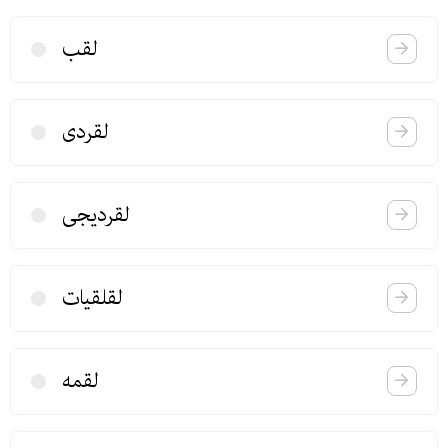
لقب
لقردی
لقردیجی
لقلقیات
لقمه