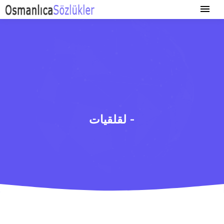
لقلقیات -