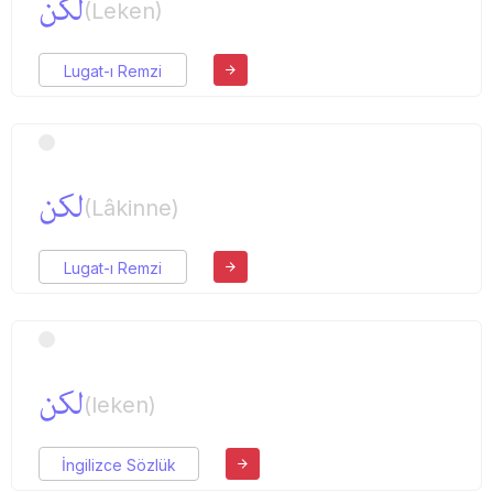
لكن
(Leken)
Lugat-ı Remzi
لكن
(Lâkinne)
Lugat-ı Remzi
لكن
(leken)
İngilizce Sözlük