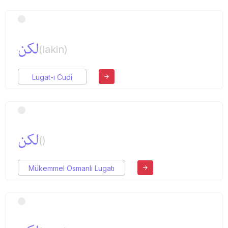
لكن
(lakin)
Lugat-ı Cudi
لكن
()
Mükemmel Osmanlı Lugatı