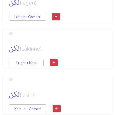
لكن
(leğen)
Lehçe-i Osmani
لكن
(Lâkinne)
Lugat-ı Naci
لكن
(lakin)
Kamus-ı Osmani