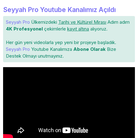
Seyyah Pro Youtube Kanalımız Açıldı
Seyyah Pro
Ülkemizdeki
Tarihi ve Kültürel Mirası
Adım adım
4K Profesyonel
çekimlerle
kayıt altına
alıyoruz.
Her gün yeni videolarla yep yeni bir projeye başladık.
Seyyah Pro
Youtube Kanalımıza
Abone Olarak
Bize
Destek Olmayı unutmayınız.