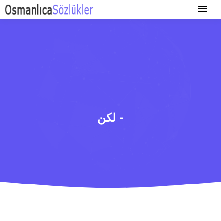
لكن -