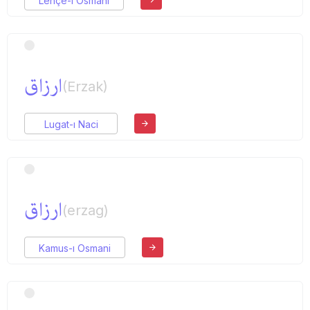
Lehçe-i Osmani
ارزاق
(Erzak)
Lugat-ı Naci
ارزاق
(erzag)
Kamus-ı Osmani