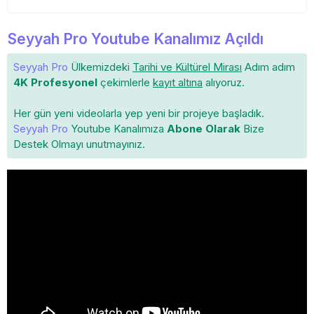
Seyyah Pro Youtube Kanalımız Açıldı
Seyyah Pro
Ülkemizdeki
Tarihi ve Kültürel Mirası
Adım adım
4K Profesyonel
çekimlerle
kayıt altına
alıyoruz.
Her gün yeni videolarla yep yeni bir projeye başladık.
Seyyah Pro
Youtube Kanalımıza
Abone Olarak
Bize
Destek Olmayı unutmayınız.