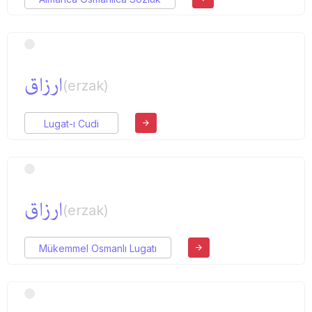
ارزاق
(erzak)
Lugat-ı Cudi
ارزاق
(erzak)
Mükemmel Osmanlı Lugatı