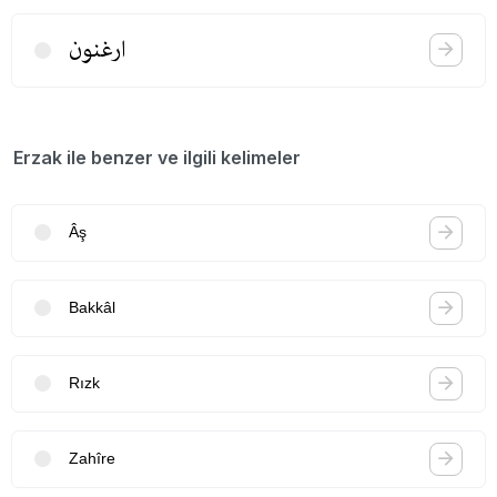
ارغنون
Erzak ile benzer ve ilgili kelimeler
Âş
Bakkâl
Rızk
Zahîre