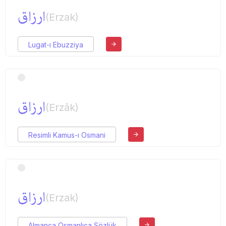
ارزاق
(Erzak)
Lugat-ı Ebuzziya
ارزاق
(Erzâk)
Resimli Kamus-ı Osmani
ارزاق
(Erzak)
Almanca Osmanlıca Sözlük