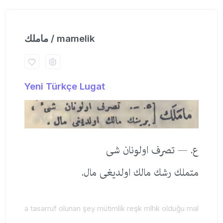
ماملك / mamelik
Yeni Türkçe Lugat
ع. — تصرف اولونان شی
متملك رشك مالك اولدیغی مال.
a tasarruf olunan şey mütimlik reşk mlhk olduğu mal