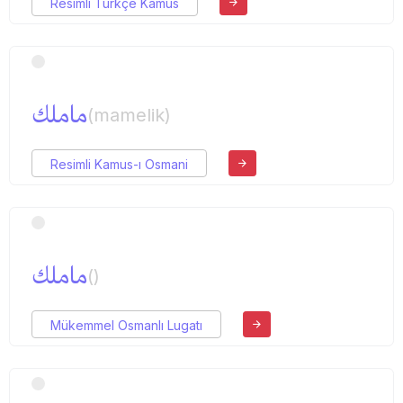
Resimli Türkçe Kamus
ماملك
(mamelik)
Resimli Kamus-ı Osmani
ماملك
()
Mükemmel Osmanlı Lugatı