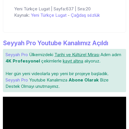
Yeni Türkçe Lugat | Sayfa:637 | Sıra:20
Kaynak:
Yeni Türkçe Lugat
-
Çağdaş sözlük
Seyyah Pro Youtube Kanalımız Açıldı
Seyyah Pro
Ülkemizdeki
Tarihi ve Kültürel Mirası
Adım adım
4K Profesyonel
çekimlerle
kayıt altına
alıyoruz.
Her gün yeni videolarla yep yeni bir projeye başladık.
Seyyah Pro
Youtube Kanalımıza
Abone Olarak
Bize
Destek Olmayı unutmayınız.