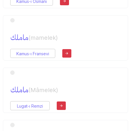
Kamus-ı Osmani
ماملك
(mamelek)
Kamus-ı Fransevi
ماملك
(Mâmelek)
Lugat-ı Remzi