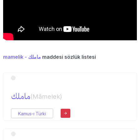
mamelik - ماملك
maddesi sözlük listesi
ماملك
(Mâmelek)
Kamus-ı Türki