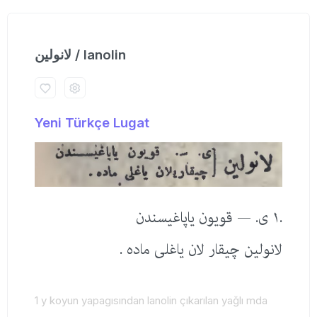
لانولین / lanolin
Yeni Türkçe Lugat
.١ ی. — قویون یاپاغیسندن
لانولین چیقار لان یاغلی ماده .
1 y koyun yapagısından lanolin çıkarılan yağlı mda