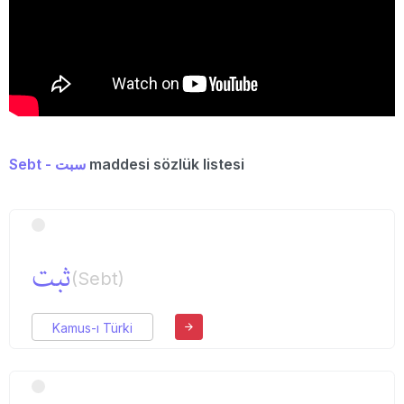
Sebt - سبت
maddesi sözlük listesi
ثبت
(Sebt)
Kamus-ı Türki