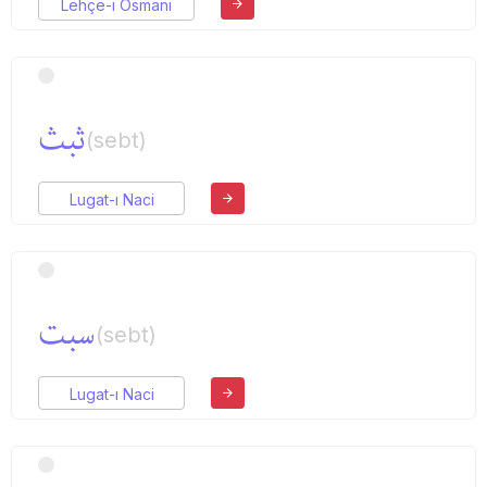
Lehçe-i Osmani
ثبث
(sebt)
Lugat-ı Naci
سبت
(sebt)
Lugat-ı Naci