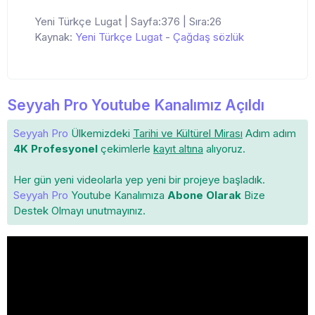
Yeni Türkçe Lugat | Sayfa:376 | Sıra:26
Kaynak:
Yeni Türkçe Lugat
-
Çağdaş sözlük
Seyyah Pro Youtube Kanalımız Açıldı
Seyyah Pro
Ülkemizdeki
Tarihi ve Kültürel Mirası
Adım adım
4K Profesyonel
çekimlerle
kayıt altına
alıyoruz.
Her gün yeni videolarla yep yeni bir projeye başladık.
Seyyah Pro
Youtube Kanalımıza
Abone Olarak
Bize
Destek Olmayı unutmayınız.