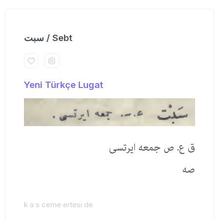
سبت / Sebt
Yeni Türkçe Lugat
ق ع. ص جمعه ایرتسی
صه
k a s ceme ertesi de