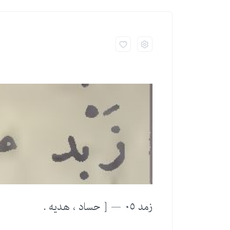
زمد ٠٥ — [ حساد ، هدیه .