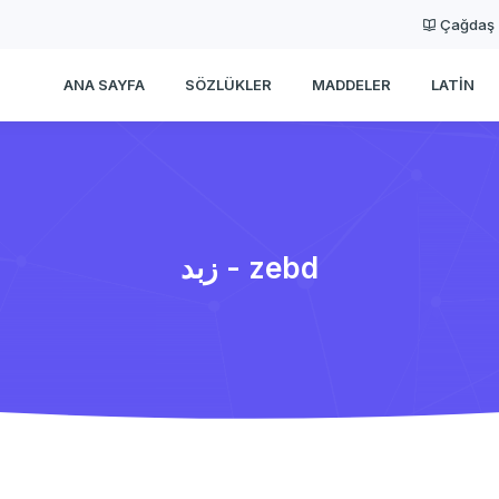
Çağdaş
ANA SAYFA
SÖZLÜKLER
MADDELER
LATIN
زبد - zebd