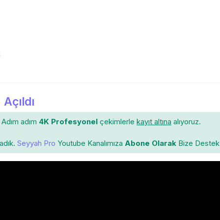
k
 Açıldı
Adım adım
4K Profesyonel
çekimlerle
kayıt altına
alıyoruz.
ladık.
Seyyah Pro
Youtube Kanalımıza
Abone Olarak
Bize Destek 