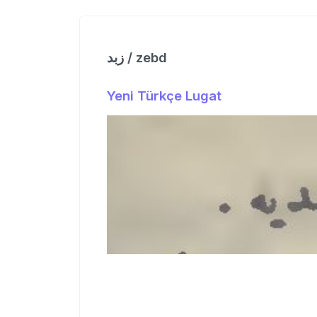
زبد / zebd
Yeni Türkçe Lugat