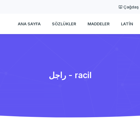
Çağdaş
ANA SAYFA
SÖZLÜKLER
MADDELER
LATIN
راجل - racil