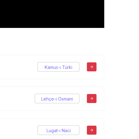
Kamus-ı Türki
Lehçe-i Osmani
Lugat-ı Naci