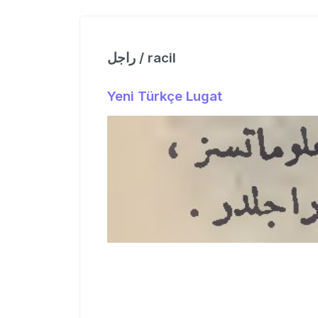
راجل / racil
Yeni Türkçe Lugat