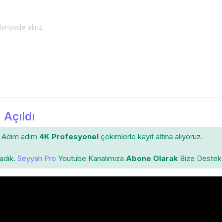
lynyade alırız
k
 Açıldı
Adım adım
4K Profesyonel
çekimlerle
kayıt altına
alıyoruz.
ladık.
Seyyah Pro
Youtube Kanalımıza
Abone Olarak
Bize Destek 