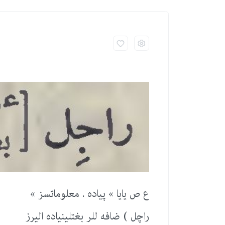
ع ص یایا » پیاده . معلوماتسز »
راچل ) ضافه للر بغتلینیاده الیرز