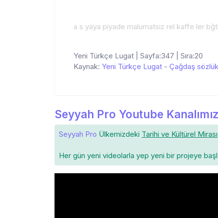
a s yaya piyade malumatsız rel kaffe ler bğt
Yeni Türkçe Lugat | Sayfa:347 | Sıra:20
Kaynak:
Yeni Türkçe Lugat
-
Çağdaş sözlü
Seyyah Pro Youtube Kanalımız
Seyyah Pro
Ülkemizdeki
Tarihi ve Kültürel Mirası
Her gün yeni videolarla yep yeni bir projeye baş