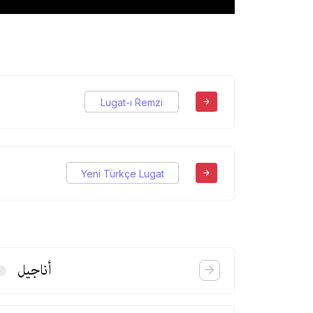
Lugat-ı Remzi
Yeni Türkçe Lugat
أناجیل