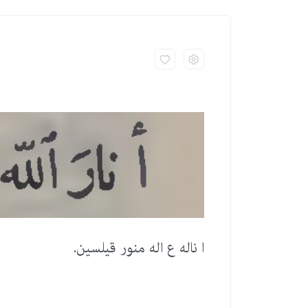
ا ناله ع اله منور قیلسین.