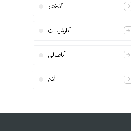
آناختار
آنارشیست
آناطولی
أنام