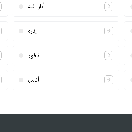
أنار الله
إناره
آنافور
أنامل