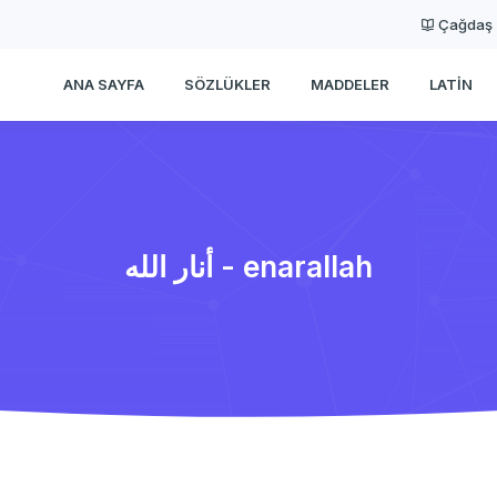
Çağdaş
ANA SAYFA
SÖZLÜKLER
MADDELER
LATIN
أنار الله - enarallah