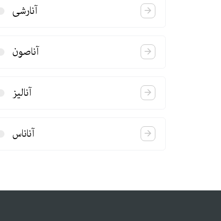
آنارشی
آناصون
آنالیز
آناناس