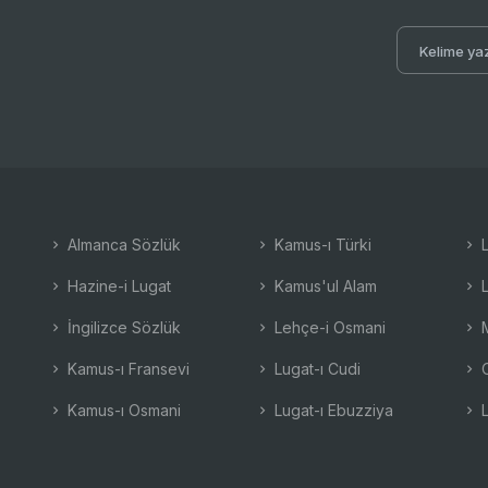
Almanca Sözlük
Kamus-ı Türki
L
Hazine-i Lugat
Kamus'ul Alam
L
İngilizce Sözlük
Lehçe-i Osmani
M
Kamus-ı Fransevi
Lugat-ı Cudi
O
Kamus-ı Osmani
Lugat-ı Ebuzziya
L