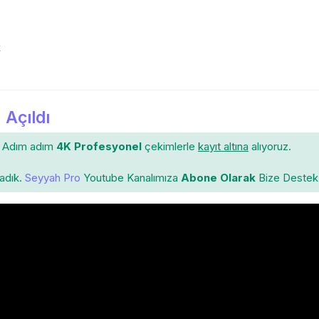
k
 Açıldı
Adım adım
4K Profesyonel
çekimlerle
kayıt altına
alıyoruz.
ladık.
Seyyah Pro
Youtube Kanalımıza
Abone Olarak
Bize Destek 