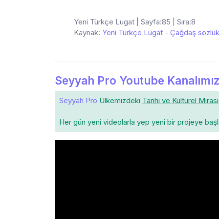
Yeni Türkçe Lugat | Sayfa:85 | Sıra:8
Kaynak:
Yeni Türkçe Lugat
-
Çağdaş sözlü
Seyyah Pro Youtube Kanalımız
Seyyah Pro
Ülkemizdeki
Tarihi ve Kültürel Mirası
Her gün yeni videolarla yep yeni bir projeye baş