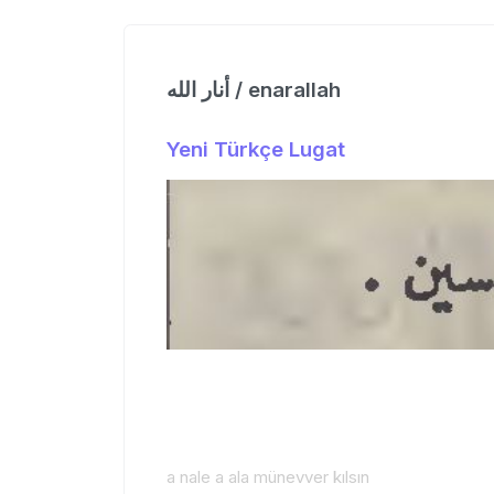
أنار الله / enarallah
Yeni Türkçe Lugat
a nale a ala münevver kılsın