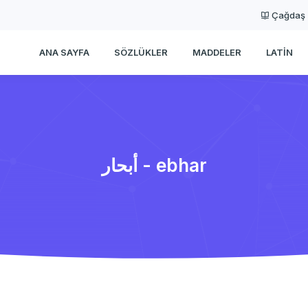
Çağdaş
ANA SAYFA
SÖZLÜKLER
MADDELER
LATIN
أبحار - ebhar