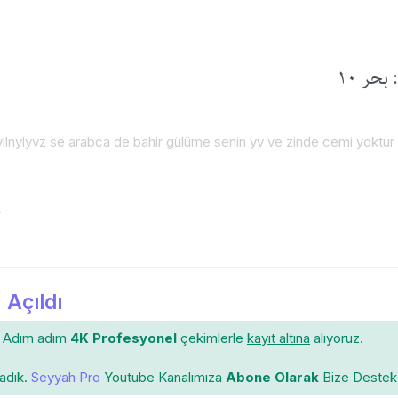
حر ١٠
llnylyvz se arabca de bahir gülüme senin yv ve zinde cemi yoktur 
k
 Açıldı
Adım adım
4K Profesyonel
çekimlerle
kayıt altına
alıyoruz.
ladık.
Seyyah Pro
Youtube Kanalımıza
Abone Olarak
Bize Destek 