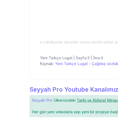
a caktıkyızlar deryeler mana sende ebhar av
Yeni Türkçe Lugat | Sayfa:3 | Sıra:4
Kaynak:
Yeni Türkçe Lugat
-
Çağdaş sözlü
Seyyah Pro Youtube Kanalımız
Seyyah Pro
Ülkemizdeki
Tarihi ve Kültürel Mirası
Her gün yeni videolarla yep yeni bir projeye baş