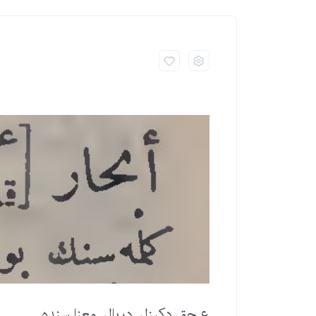
ع جق دكیزلر دریالر معنا سنده