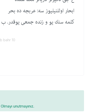
ابحار اوللنیلیوز سه: عربجه ده بحر
كلمه سنك یو و زنده جمعی یوقدر. ب : ب
b bahr 10
Olmayı unutmayınız.