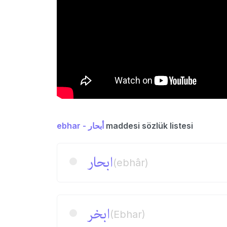
ebhar - أبحار
maddesi sözlük listesi
ابحار
(ebhâr)
ابخر
(Ebhar)