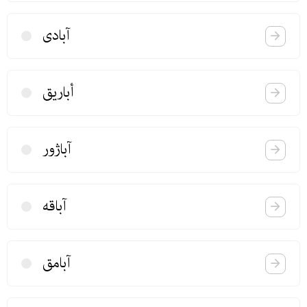
آبادی
أباریق
آباژور
آباقه
آبامق