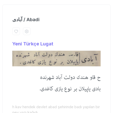
آبادی / Abadi
Yeni Türkçe Lugat
ح قاو هندك دولت آباد شهرنده
بادی یاپیلان بر نوع یازی كاغدی.
h kav hendek devlet abad şehirinde badı yapılan bir
nev yazı kağıdı