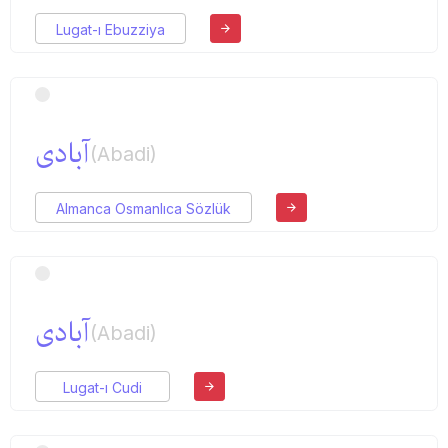
Lugat-ı Ebuzziya
آبادی
(Abadi)
Almanca Osmanlıca Sözlük
آبادی
(Abadi)
Lugat-ı Cudi