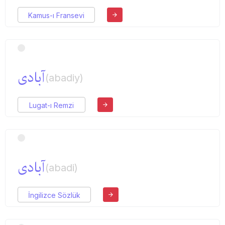
Kamus-ı Fransevi
آبادی
(abadiy)
Lugat-ı Remzi
آبادی
(abadi)
İngilizce Sözlük