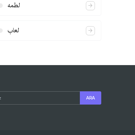
لطمه
لعاب