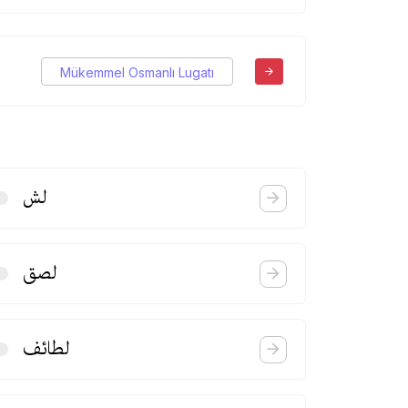
Mükemmel Osmanlı Lugatı
لش
لصق
لطائف