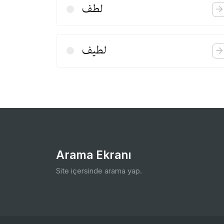
لطف
لطیف
Arama Ekranı
Site içersinde arama yap.