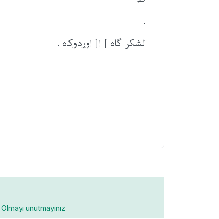
.
لشكر گاه ] ا[ اوردوكاه .
Olmayı unutmayınız.