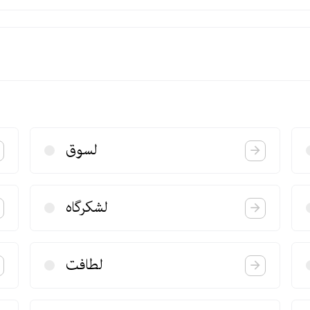
لسوق
لشكرگاه
لطافت