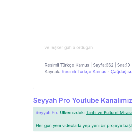
ve leşker gah a ordugah
Resimli Türkçe Kamus | Sayfa:662 | Sıra:13
Kaynak:
Resimli Türkçe Kamus
-
Çağdaş sö
Seyyah Pro Youtube Kanalımız
Seyyah Pro
Ülkemizdeki
Tarihi ve Kültürel Mirası
Her gün yeni videolarla yep yeni bir projeye baş