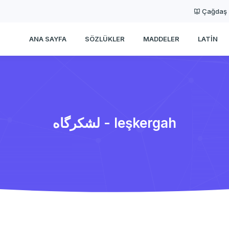
Çağdaş
ANA SAYFA
SÖZLÜKLER
MADDELER
LATIN
لشكرگاه - leşkergah