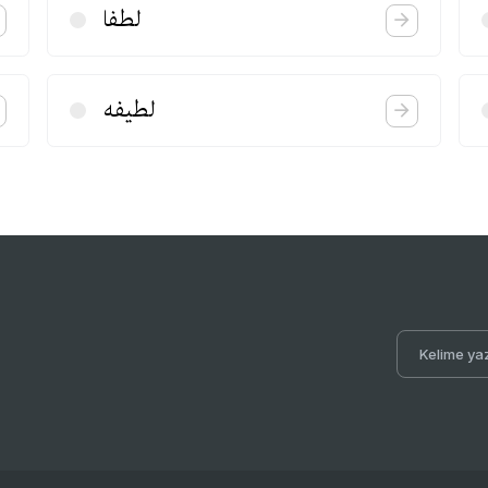
لطفا
لطیفه