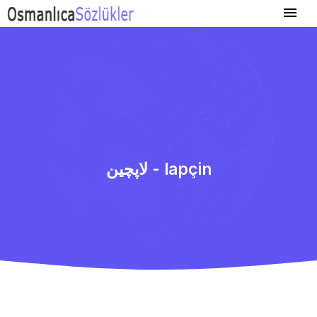
لاپچین - lapçin