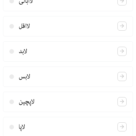
لاابالی
لااقل
لابد
لابس
لاپچین
لاپا