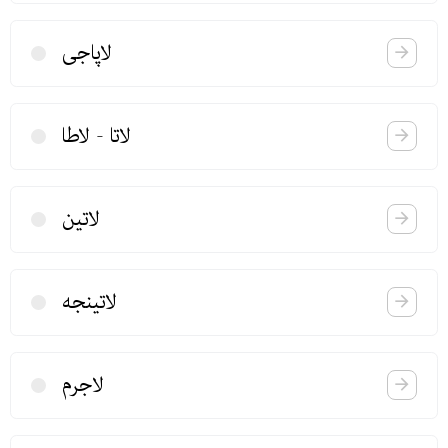
لاپاجی
لاتا - لاطا
لاتین
لاتینجه
لاجرم