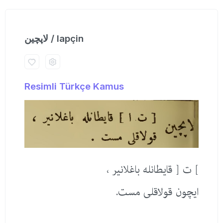
لاپچین / lapçin
Resimli Türkçe Kamus
] ت [ قایطانله باغلانیر ،
ایچون قولاقلی مست.