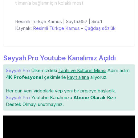
t imanla bağlanır için kolaklı mest
Resimli Türkçe Kamus | Sayfa:657 | Sıra:1
Kaynak:
Resimli Türkçe Kamus
-
Çağdaş sözlük
Seyyah Pro Youtube Kanalımız Açıldı
Seyyah Pro
Ülkemizdeki
Tarihi ve Kültürel Mirası
Adım adım
4K Profesyonel
çekimlerle
kayıt altına
alıyoruz.
Her gün yeni videolarla yep yeni bir projeye başladık.
Seyyah Pro
Youtube Kanalımıza
Abone Olarak
Bize
Destek Olmayı unutmayınız.