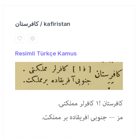
كافرستان / kafiristan
Resimli Türkçe Kamus
كافرستان !١ كافرلر مملكتی.
مز — جنوبی افریقاده بر مملكت.