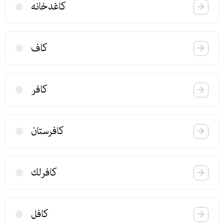
كاغدخانه
كاف
كافر
كافرستان
كافرلك
كافل