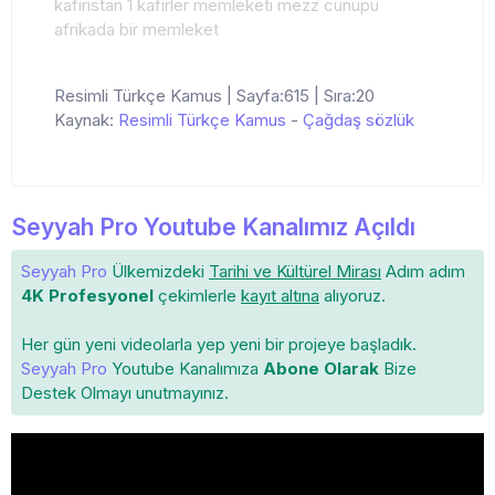
kafiristan 1 kafirler memleketi mezz cünüpü
afrikada bir memleket
Resimli Türkçe Kamus | Sayfa:615 | Sıra:20
Kaynak:
Resimli Türkçe Kamus
-
Çağdaş sözlük
Seyyah Pro Youtube Kanalımız Açıldı
Seyyah Pro
Ülkemizdeki
Tarihi ve Kültürel Mirası
Adım adım
4K Profesyonel
çekimlerle
kayıt altına
alıyoruz.
Her gün yeni videolarla yep yeni bir projeye başladık.
Seyyah Pro
Youtube Kanalımıza
Abone Olarak
Bize
Destek Olmayı unutmayınız.