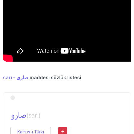
sarı - صاری
maddesi sözlük listesi
صارو
(sarı)
Kamus-ı Türki