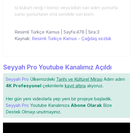
ta kükürt renği r benizi veya kılları sarı adım yumurta
sarısı yumurtanın orta sendeki sarı kısm
Resimli Türkçe Kamus | Sayfa:478 | Sıra:3
Kaynak:
Resimli Türkçe Kamus
-
Çağdaş sözlük
Seyyah Pro Youtube Kanalımız Açıldı
Seyyah Pro
Ülkemizdeki
Tarihi ve Kültürel Mirası
Adım adım
4K Profesyonel
çekimlerle
kayıt altına
alıyoruz.
Her gün yeni videolarla yep yeni bir projeye başladık.
Seyyah Pro
Youtube Kanalımıza
Abone Olarak
Bize
Destek Olmayı unutmayınız.