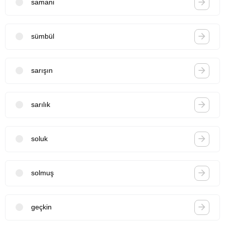
samani
sümbül
sarışın
sarılık
soluk
solmuş
geçkin