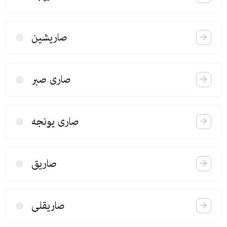
صاریشین
صاری صبر
صاری یونجه
صاریق
صاریقلی