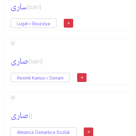
ساری
(sarı)
Lugat-ı Ebuzziya
صاری
(sarı)
Resimli Kamus-ı Osmani
صاری
()
Almanca Osmanlıca Sözlük