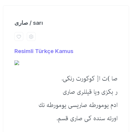
صاری / sarı
Resimli Türkçe Kamus
صا )ت ا[ كوكورت رنكی.
ر بكزی ویا قیللری صاری
ادم یومورطه صاریسی یومورطه نك
اورته سنده كی صاری قسم.