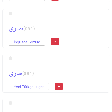
صاری
(sarı)
İngilizce Sözlük
ساری
(sarı)
Yeni Türkçe Lugat