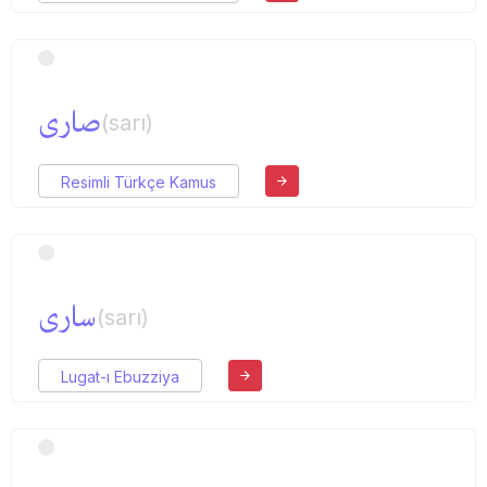
صاری
(sarı)
Resimli Türkçe Kamus
ساری
(sarı)
Lugat-ı Ebuzziya