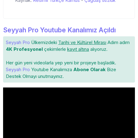
Kaynak:
Resimli Türkçe Kamus
-
Çağdaş sözlük
Seyyah Pro Youtube Kanalımız Açıldı
Seyyah Pro
Ülkemizdeki
Tarihi ve Kültürel Mirası
Adım adım
4K Profesyonel
çekimlerle
kayıt altına
alıyoruz.
Her gün yeni videolarla yep yeni bir projeye başladık.
Seyyah Pro
Youtube Kanalımıza
Abone Olarak
Bize
Destek Olmayı unutmayınız.