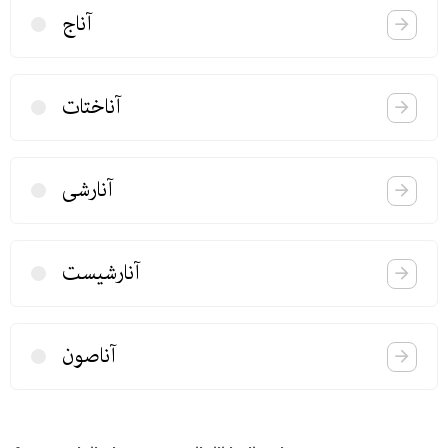
آناج
آناختات
آنارشی
آنارشیست
آناصون