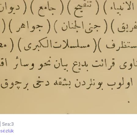
| Sıra:3
sözlük