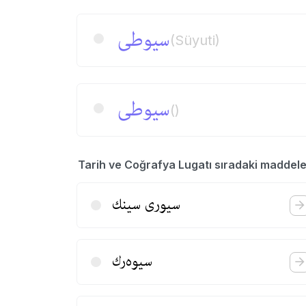
سیوطی
(Süyuti)
سیوطی
()
Tarih ve Coğrafya Lugatı sıradaki maddele
سیوری سینك
سیوه‌رك