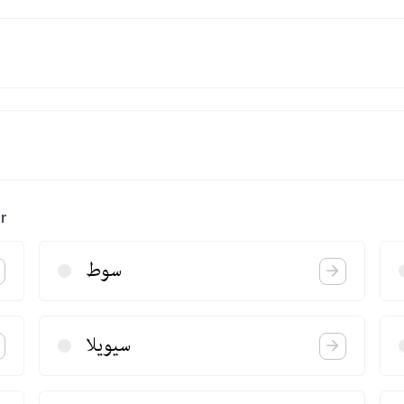
r
سوط
سیویلا