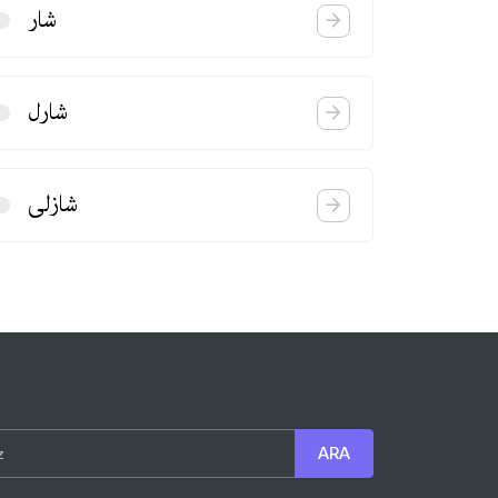
شار
شارل
شازلی