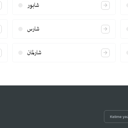
شابور
شارس
شارلمان