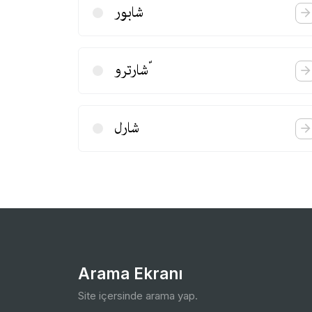
شابور
ّشارترو
شارل
Arama Ekranı
Site içersinde arama yap.