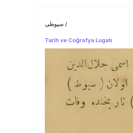
سیوطی /
Tarih ve Coğrafya Lugatı