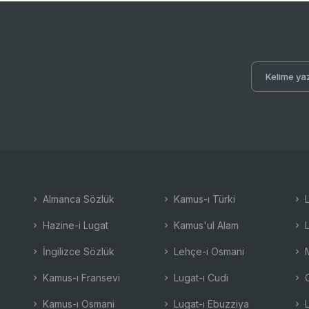
Almanca Sözlük
Kamus-ı Türki
L
Hazine-i Lugat
Kamus'ul Alam
L
İngilizce Sözlük
Lehçe-i Osmani
M
Kamus-ı Fransevi
Lugat-ı Cudi
O
Kamus-ı Osmani
Lugat-ı Ebuzziya
L