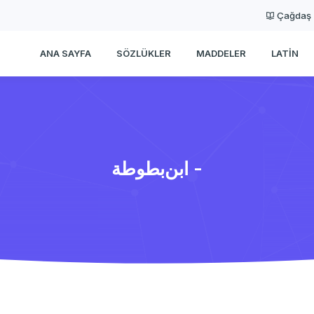
Çağdaş
ANA SAYFA
SÖZLÜKLER
MADDELER
LATIN
ابن‌بطوطة -