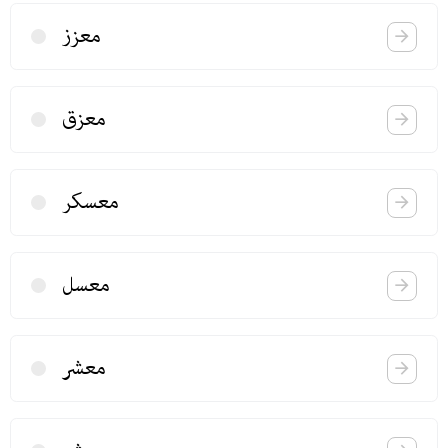
معزز
معزق
معسكر
معسل
معشر