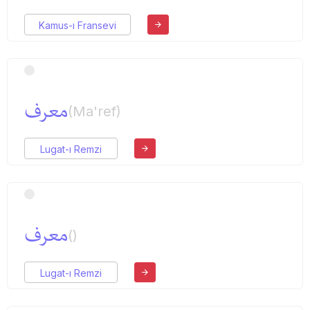
Kamus-ı Fransevi
معرف
(Ma'ref)
Lugat-ı Remzi
معرف
()
Lugat-ı Remzi