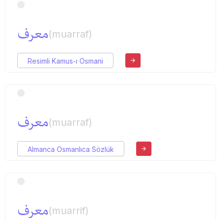
معرف
(muarraf)
Resimli Kamus-ı Osmani
معرف
(muarraf)
Almanca Osmanlıca Sözlük
معرف
(muarrif)