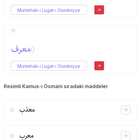
Müntehab-ı Lugat-ı Osmâniyye
معرف
()
Müntehab-ı Lugat-ı Osmâniyye
Resimli Kamus-ı Osmani sıradaki maddeler
معذب
معرب