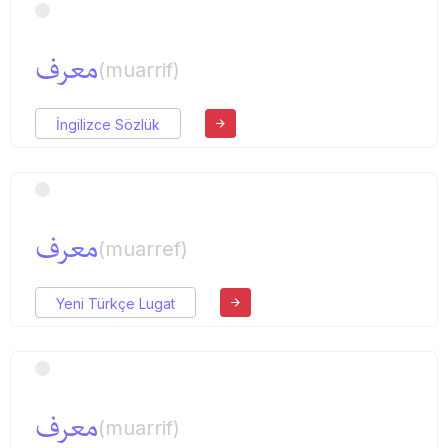
معرف
(muarrif)
İngilizce Sözlük
معرف
(muarref)
Yeni Türkçe Lugat
معرف
(muarrif)