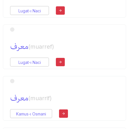
Lugat-ı Naci
معرف
(muarref)
Lugat-ı Naci
معرف
(muarrif)
Kamus-ı Osmani