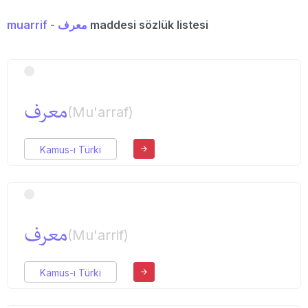
muarrif - معرف
maddesi sözlük listesi
معرف
(Mu'arraf)
Kamus-ı Türki
معرف
(Mu'arrif)
Kamus-ı Türki