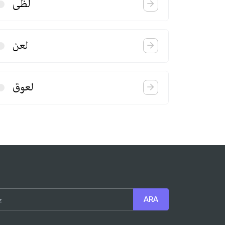
لظی
لعن
لعوق