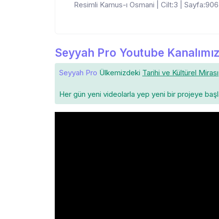
Resimli Kamus-ı Osmani | Cilt:3 | Sayfa:906 
Seyyah Pro Youtube Kanalımız
Seyyah Pro
Ülkemizdeki
Tarihi ve Kültürel Mirası
Her gün yeni videolarla yep yeni bir projeye baş