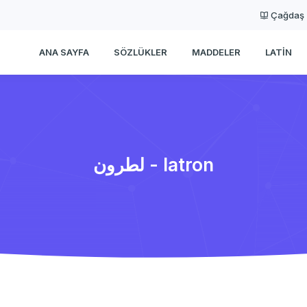
Çağdaş
ANA SAYFA
SÖZLÜKLER
MADDELER
LATIN
لطرون - latron