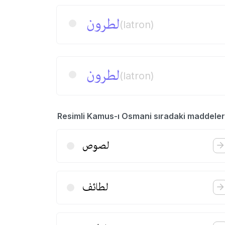
لطرون
(latron)
لطرون
(latron)
Resimli Kamus-ı Osmani sıradaki maddeler
لصوص
لطائف