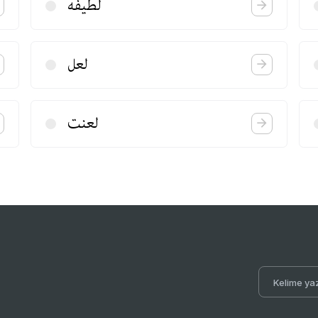
لطیفه
لعل
لعنت