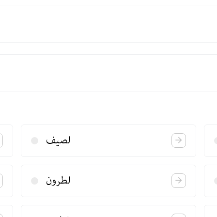
لصیف
لطرون