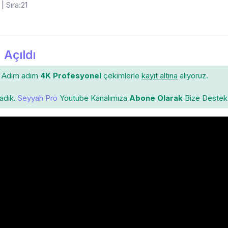
| Sıra:21
 Açıldı
Adım adım
4K Profesyonel
çekimlerle
kayıt altına
alıyoruz.
ladık.
Seyyah Pro
Youtube Kanalımıza
Abone Olarak
Bize Destek 