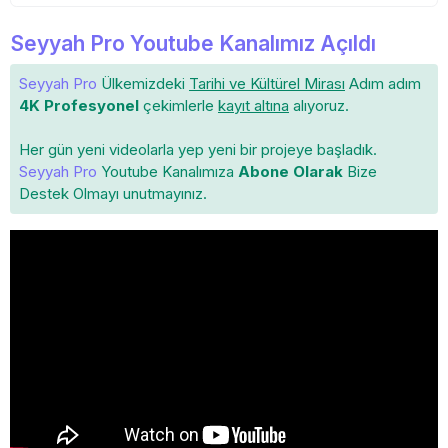
Seyyah Pro Youtube Kanalımız Açıldı
Seyyah Pro
Ülkemizdeki
Tarihi ve Kültürel Mirası
Adım adım
4K Profesyonel
çekimlerle
kayıt altına
alıyoruz.
Her gün yeni videolarla yep yeni bir projeye başladık.
Seyyah Pro
Youtube Kanalımıza
Abone Olarak
Bize
Destek Olmayı unutmayınız.