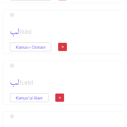
لب
(lüb)
Kamus-ı Osmani
لب
(Leb)
Kamus'ul Alam