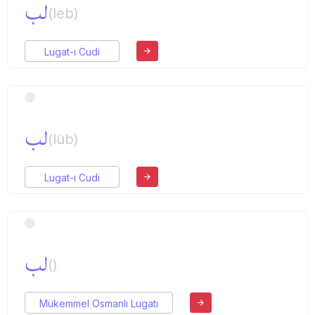
لب
(leb)
Lugat-ı Cudi
لب
(lüb)
Lugat-ı Cudi
لب
()
Mükemmel Osmanlı Lugatı