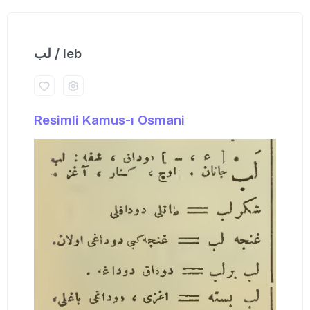
لب / leb
Resimli Kamus-ı Osmani