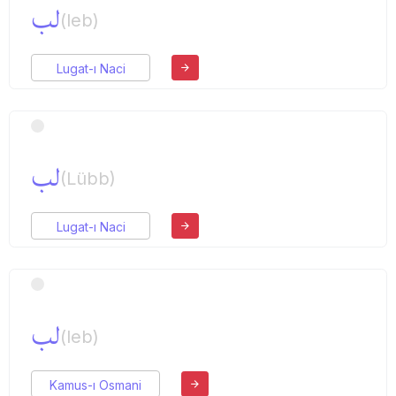
لب
(leb)
Lugat-ı Naci
لب
(Lübb)
Lugat-ı Naci
لب
(leb)
Kamus-ı Osmani