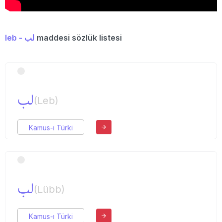
leb - لب
maddesi sözlük listesi
لب
(Leb)
Kamus-ı Türki
لب
(Lübb)
Kamus-ı Türki