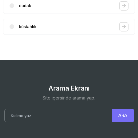
dudak
küstahlık
Arama Ekranı
Site içersinde arama yap.