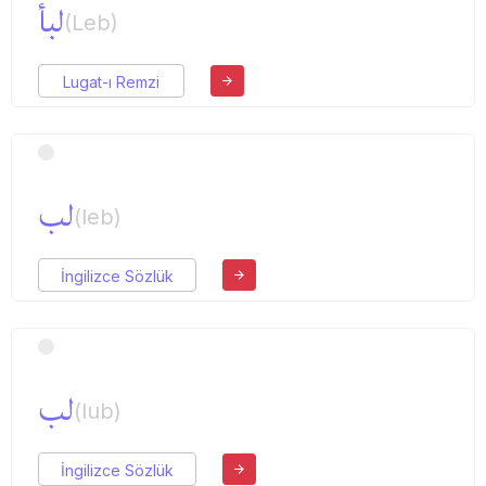
لبأ
(Leb)
Lugat-ı Remzi
لب
(leb)
İngilizce Sözlük
لب
(lub)
İngilizce Sözlük