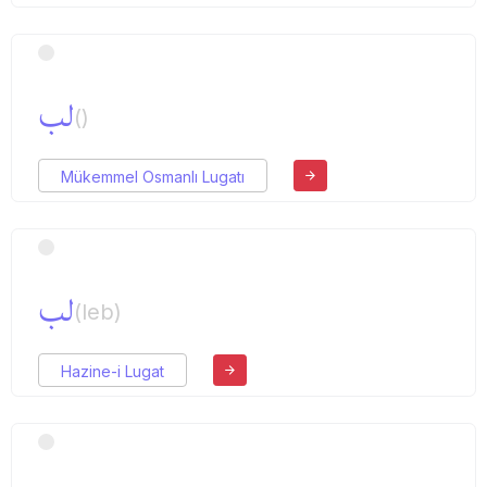
لب
()
Mükemmel Osmanlı Lugatı
لب
(leb)
Hazine-i Lugat