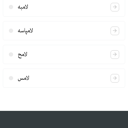
لامبه
لامپاسه
لامح
لامس