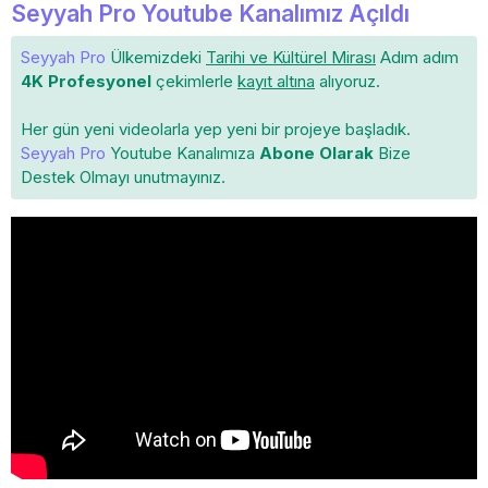
Seyyah Pro Youtube Kanalımız Açıldı
Seyyah Pro
Ülkemizdeki
Tarihi ve Kültürel Mirası
Adım adım
4K Profesyonel
çekimlerle
kayıt altına
alıyoruz.
Her gün yeni videolarla yep yeni bir projeye başladık.
Seyyah Pro
Youtube Kanalımıza
Abone Olarak
Bize
Destek Olmayı unutmayınız.