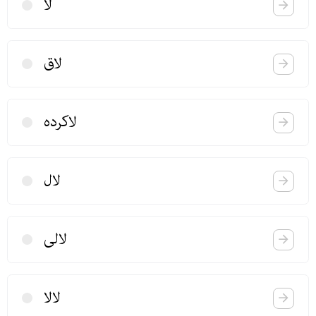
لا
لاق
لاكرده
لال
لالی
لالا